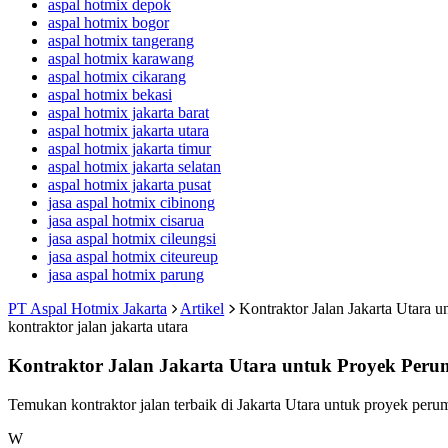
aspal hotmix depok
aspal hotmix bogor
aspal hotmix tangerang
aspal hotmix karawang
aspal hotmix cikarang
aspal hotmix bekasi
aspal hotmix jakarta barat
aspal hotmix jakarta utara
aspal hotmix jakarta timur
aspal hotmix jakarta selatan
aspal hotmix jakarta pusat
jasa aspal hotmix cibinong
jasa aspal hotmix cisarua
jasa aspal hotmix cileungsi
jasa aspal hotmix citeureup
jasa aspal hotmix parung
PT Aspal Hotmix Jakarta
Artikel
Kontraktor Jalan Jakarta Utara 
kontraktor jalan jakarta utara
Kontraktor Jalan Jakarta Utara untuk Proyek Peru
Temukan kontraktor jalan terbaik di Jakarta Utara untuk proyek per
W