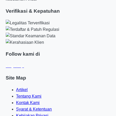
Verifikasi & Kepatuhan
Follow kami di
x
f
ig
tt
in
yt
Site Map
Artikel
Tentang Kami
Kontak Kami
Syarat & Ketentuan
Kebijakan Privasi