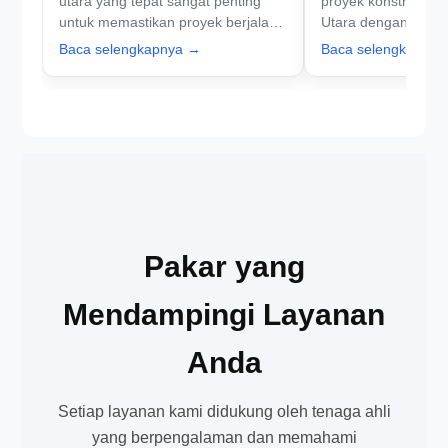
utara yang tepat sangat penting
proyek konstruksi ja
untuk memastikan proyek berjalan
Utara dengan PT As
lancar. PT Aspal Hotmix Jakarta
Jakarta. Segera hu
Baca selengkapnya →
Baca selengkapny
siap membantu Anda! Hubungi
untuk layanan terba
kami sekarang juga.
Pakar yang
Mendampingi Layanan
Anda
Setiap layanan kami didukung oleh tenaga ahli
yang berpengalaman dan memahami