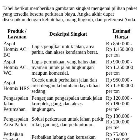
Tabel berikut memberikan gambaran singkat mengenai pilihan paket
yang tersedia beserta perkiraan biaya. Angka akhir dapat
disesuaikan dengan kebutuhan, ruang lingkup, dan preferensi Anda.
Produk /
Estimasi
Deskripsi Singkat
Layanan
Harga
Aspal
Rp 850.000 -
Lapis pengikat untuk jalan, area
Hotmix AC-
Rp 1.150.000
parkir, dan akses kendaraan berat.
BC
per ton
Aspal
Lapis permukaan yang halus dan
Rp 900.000 -
Hotmix AC-
nyaman untuk jalan lingkungan
Rp 1.250.000
WC
maupun komersial.
per ton
Cocok untuk perbaikan jalan dan
Rp 950.000 -
Aspal
area dengan kebutuhan daya tahan
Rp 1.300.000
Hotmix HRS
sedang.
per ton
Pengaspalan
Pengerjaan pengaspalan untuk jalan
Rp 120.000 -
Jalan
komplek, gang, dan akses
Rp 180.000
Perumahan
lingkungan.
per m²
Rp 130.000 -
Pengaspalan
Solusi perkerasan untuk lahan parkir
Rp 200.000
Area Parkir
ruko, gudang, dan perkantoran.
per m²
Perbaikan
Rp 75.000 -
Perbaikan lubang dan kerusakan
Tambal
Rp 150.000