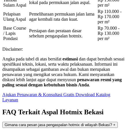
lokal pada permukaan jalan aspal.
Sulam Aspal
per m²
Rp 110.000 -
Pelapisan
Pemeliharaan permukaan jalan lama
Rp 170.000
Ulang Aspal
agar kembali rata dan kuat.
per m²
Base Course
Rp 70.000 -
Persiapan dan perataan dasar
/ Lapis
Rp 130.000
sebelum pengaspalan hotmix.
Pondasi
per m²
Disclaimer:
Angka pada tabel di atas bersifat
estimasi
dan dapat berubah sesuai
spesifikasi teknis, lokasi, serta waktu pelaksanaan. Informasi ini
disampaikan sebagai gambaran awal dan bukan merupakan
penawaran yang mengikat secara hukum. Kami menyarankan
diskusi lebih lanjut agar dapat menyusun
penawaran resmi yang
paling sesuai dengan kebutuhan bisnis Anda
.
Ajukan Penawaran & Konsultasi Gratis
Download Katalog
Layanan
FAQ Terkait Aspal Hotmix Bekasi
Gimana cara pesan jasa pengaspalan hotmix di wilayah Bekasi?
+