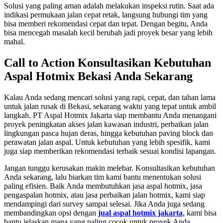
Solusi yang paling aman adalah melakukan inspeksi rutin. Saat ada
indikasi permukaan jalan cepat retak, langsung hubungi tim yang
bisa memberi rekomendasi cepat dan tepat. Dengan begitu, Anda
bisa mencegah masalah kecil berubah jadi proyek besar yang lebih
mahal.
Call to Action Konsultasikan Kebutuhan
Aspal Hotmix Bekasi Anda Sekarang
Kalau Anda sedang mencari solusi yang rapi, cepat, dan tahan lama
untuk jalan rusak di Bekasi, sekarang waktu yang tepat untuk ambil
langkah. PT Aspal Hotmix Jakarta siap membantu Anda menangani
proyek peningkatan akses jalan kawasan industri, perbaikan jalan
lingkungan pasca hujan deras, hingga kebutuhan paving block dan
perawatan jalan aspal. Untuk kebutuhan yang lebih spesifik, kami
juga siap memberikan rekomendasi terbaik sesuai kondisi lapangan.
Jangan tunggu kerusakan makin melebar. Konsultasikan kebutuhan
Anda sekarang, lalu biarkan tim kami bantu menentukan solusi
paling efisien. Baik Anda membutuhkan jasa aspal hotmix, jasa
pengaspalan hotmix, atau jasa perbaikan jalan hotmix, kami siap
mendampingi dari survey sampai selesai. Jika Anda juga sedang
membandingkan opsi dengan
jual aspal hotmix jakarta
, kami bisa
bantu jelaskan mana yang paling cocok untuk proyek Anda.