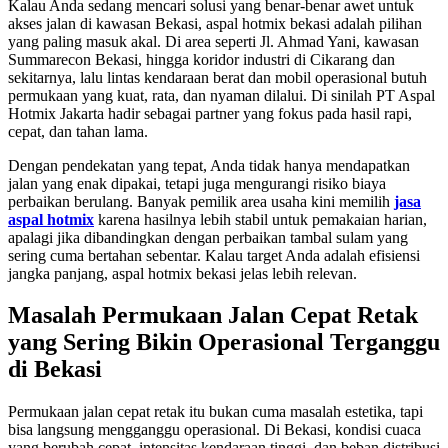
Kalau Anda sedang mencari solusi yang benar-benar awet untuk
akses jalan di kawasan Bekasi, aspal hotmix bekasi adalah pilihan
yang paling masuk akal. Di area seperti Jl. Ahmad Yani, kawasan
Summarecon Bekasi, hingga koridor industri di Cikarang dan
sekitarnya, lalu lintas kendaraan berat dan mobil operasional butuh
permukaan yang kuat, rata, dan nyaman dilalui. Di sinilah PT Aspal
Hotmix Jakarta hadir sebagai partner yang fokus pada hasil rapi,
cepat, dan tahan lama.
Dengan pendekatan yang tepat, Anda tidak hanya mendapatkan
jalan yang enak dipakai, tetapi juga mengurangi risiko biaya
perbaikan berulang. Banyak pemilik area usaha kini memilih
jasa
aspal hotmix
karena hasilnya lebih stabil untuk pemakaian harian,
apalagi jika dibandingkan dengan perbaikan tambal sulam yang
sering cuma bertahan sebentar. Kalau target Anda adalah efisiensi
jangka panjang, aspal hotmix bekasi jelas lebih relevan.
Masalah Permukaan Jalan Cepat Retak
yang Sering Bikin Operasional Terganggu
di Bekasi
Permukaan jalan cepat retak itu bukan cuma masalah estetika, tapi
bisa langsung mengganggu operasional. Di Bekasi, kondisi cuaca
yang berubah cepat, intensitas kendaraan tinggi, dan beban distribusi