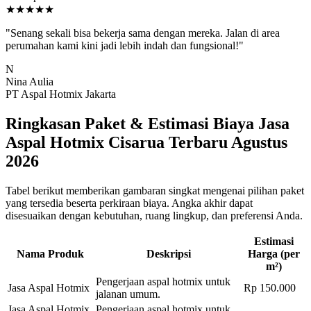
★★★★★
"Senang sekali bisa bekerja sama dengan mereka. Jalan di area
perumahan kami kini jadi lebih indah dan fungsional!"
N
Nina Aulia
PT Aspal Hotmix Jakarta
Ringkasan Paket & Estimasi Biaya Jasa
Aspal Hotmix Cisarua Terbaru Agustus
2026
Tabel berikut memberikan gambaran singkat mengenai pilihan paket
yang tersedia beserta perkiraan biaya. Angka akhir dapat
disesuaikan dengan kebutuhan, ruang lingkup, dan preferensi Anda.
Estimasi
Nama Produk
Deskripsi
Harga (per
m²)
Pengerjaan aspal hotmix untuk
Jasa Aspal Hotmix
Rp 150.000
jalanan umum.
Jasa Aspal Hotmix
Pengerjaan aspal hotmix untuk