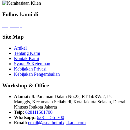
Follow kami di
x
f
ig
tt
in
yt
Site Map
Artikel
Tentang Kami
Kontak Kami
Syarat & Ketentuan
Kebijakan Privasi
Kebijakan Pengembalian
Workshop & Office
Alamat:
Jl. Pariaman Dalam No.22, RT.14/RW.2, Ps.
Manggis, Kecamatan Setiabudi, Kota Jakarta Selatan, Daerah
Khusus Ibukota Jakarta
Telp:
628111561700
Whatsapp:
628111561700
Email:
email@aspalhotmixjakarta.com