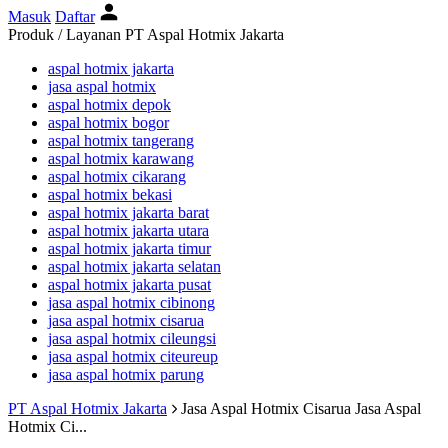
Masuk
Daftar
Produk / Layanan PT Aspal Hotmix Jakarta
aspal hotmix jakarta
jasa aspal hotmix
aspal hotmix depok
aspal hotmix bogor
aspal hotmix tangerang
aspal hotmix karawang
aspal hotmix cikarang
aspal hotmix bekasi
aspal hotmix jakarta barat
aspal hotmix jakarta utara
aspal hotmix jakarta timur
aspal hotmix jakarta selatan
aspal hotmix jakarta pusat
jasa aspal hotmix cibinong
jasa aspal hotmix cisarua
jasa aspal hotmix cileungsi
jasa aspal hotmix citeureup
jasa aspal hotmix parung
PT Aspal Hotmix Jakarta
Jasa Aspal Hotmix Cisarua
Jasa Aspal
Hotmix Ci...