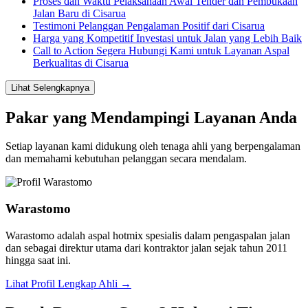
Proses dan Waktu Pelaksanaan Awal Tender dan Pembukaan
Jalan Baru di Cisarua
Testimoni Pelanggan Pengalaman Positif dari Cisarua
Harga yang Kompetitif Investasi untuk Jalan yang Lebih Baik
Call to Action Segera Hubungi Kami untuk Layanan Aspal
Berkualitas di Cisarua
Lihat Selengkapnya
Pakar yang Mendampingi Layanan Anda
Setiap layanan kami didukung oleh tenaga ahli yang berpengalaman
dan memahami kebutuhan pelanggan secara mendalam.
Warastomo
Warastomo adalah aspal hotmix spesialis dalam pengaspalan jalan
dan sebagai direktur utama dari kontraktor jalan sejak tahun 2011
hingga saat ini.
Lihat Profil Lengkap Ahli →