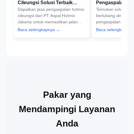
Cileungsi Solusi Terbaik
Pengaspalan Ho
Dapatkan jasa pengaspalan hotmix
Temukan solusi terb
untuk Jalan Berkualitas
Cileungsi yang 
cileungsi dari PT Aspal Hotmix
berlubang dengan j
Jakarta untuk memastikan jalan
pengaspalan hotmix 
Anda berkualitas dan tahan lama.
PT Aspal Hotmix Ja
Baca selengkapnya →
Baca selengkapny
Hubungi kami sekarang untuk
kami sekarang unt
konsultasi dan penawaran terbaik!
berkendara!
Pakar yang
Mendampingi Layanan
Anda