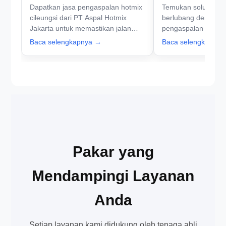
Dapatkan jasa pengaspalan hotmix
Temukan solusi terb
untuk Jalan Berkualitas
Cileungsi yang 
cileungsi dari PT Aspal Hotmix
berlubang dengan j
Jakarta untuk memastikan jalan
pengaspalan hotmix 
Anda berkualitas dan tahan lama.
PT Aspal Hotmix Ja
Baca selengkapnya →
Baca selengkapny
Hubungi kami sekarang untuk
kami sekarang unt
konsultasi dan penawaran terbaik!
berkendara!
Pakar yang
Mendampingi Layanan
Anda
Setiap layanan kami didukung oleh tenaga ahli