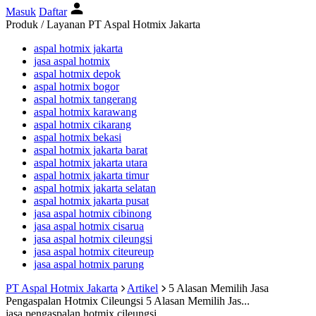
Masuk
Daftar
Produk / Layanan PT Aspal Hotmix Jakarta
aspal hotmix jakarta
jasa aspal hotmix
aspal hotmix depok
aspal hotmix bogor
aspal hotmix tangerang
aspal hotmix karawang
aspal hotmix cikarang
aspal hotmix bekasi
aspal hotmix jakarta barat
aspal hotmix jakarta utara
aspal hotmix jakarta timur
aspal hotmix jakarta selatan
aspal hotmix jakarta pusat
jasa aspal hotmix cibinong
jasa aspal hotmix cisarua
jasa aspal hotmix cileungsi
jasa aspal hotmix citeureup
jasa aspal hotmix parung
PT Aspal Hotmix Jakarta
Artikel
5 Alasan Memilih Jasa
Pengaspalan Hotmix Cileungsi
5 Alasan Memilih Jas...
jasa pengaspalan hotmix cileungsi