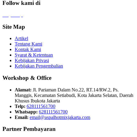
Follow kami di
x
f
ig
tt
in
yt
Site Map
Artikel
Tentang Kami
Kontak Kami
Syarat & Ketentuan
Kebijakan Privasi
Kebijakan Pengembalian
Workshop & Office
Alamat:
Jl. Pariaman Dalam No.22, RT.14/RW.2, Ps.
Manggis, Kecamatan Setiabudi, Kota Jakarta Selatan, Daerah
Khusus Ibukota Jakarta
Telp:
628111561700
Whatsapp:
628111561700
Email:
email@aspalhotmixjakarta.com
Partner Pembayaran