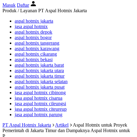
Masuk
Daftar
Produk / Layanan PT Aspal Hotmix Jakarta
aspal hotmix jakarta
jasa aspal hotmix
aspal hotmix depok
aspal hotmix bogor
aspal hotmix tangerang
aspal hotmix karawang
aspal hotmix cikarang
aspal hotmix bekasi
aspal hotmix jakarta barat
aspal hotmix jakarta utara
aspal hotmix jakarta timur
aspal hotmix jakarta selatan
aspal hotmix jakarta pusat
jasa aspal hotmix cibinong
jasa aspal hotmix cisarua
jasa aspal hotmix cileungsi
jasa aspal hotmix citeureup
jasa aspal hotmix parung
PT Aspal Hotmix Jakarta
Artikel
Aspal Hotmix untuk Proyek
Pemerintah di Jakarta Timur dan Dampaknya
Aspal Hotmix untuk
P...