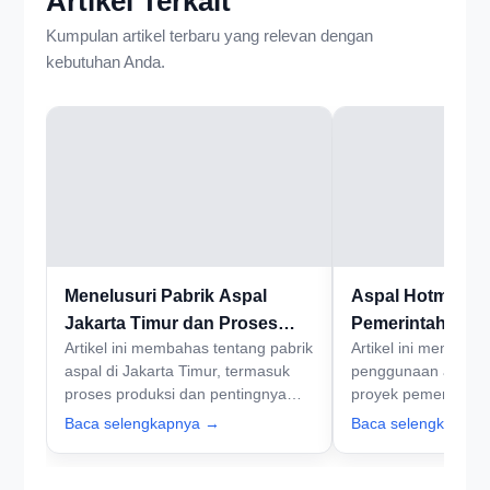
Artikel Terkait
Kumpulan artikel terbaru yang relevan dengan
kebutuhan Anda.
Menelusuri Pabrik Aspal
Aspal Hotmix un
Jakarta Timur dan Proses
Pemerintah di Ja
Artikel ini membahas tentang pabrik
Artikel ini membaha
Produksinya
dan Dampaknya
aspal di Jakarta Timur, termasuk
penggunaan aspal 
proses produksi dan pentingnya
proyek pemerintah d
aspal dalam pembangunan
termasuk manfaat 
Baca selengkapnya →
Baca selengkapny
infrastruktur.
yang dihadapi.