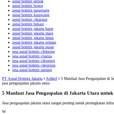
aspal hotmix depok
aspal hotmix bogor
aspal hotmix tangerang
aspal hotmix karawang
aspal hotmix cikarang
aspal hotmix bekasi
aspal hotmix jakarta barat
aspal hotmix jakarta utara
aspal hotmix jakarta timur
aspal hotmix jakarta selatan
aspal hotmix jakarta pusat
jasa aspal hotmix cibinong
jasa aspal hotmix cisarua
jasa aspal hotmix cileungsi
jasa aspal hotmix citeureup
jasa aspal hotmix parung
PT Aspal Hotmix Jakarta
Artikel
5 Manfaat Jasa Pengaspalan di J
jasa pengaspalan jakarta utara
5 Manfaat Jasa Pengaspalan di Jakarta Utara untu
Jasa pengaspalan jakarta utara sangat penting untuk peningkatan inf
W