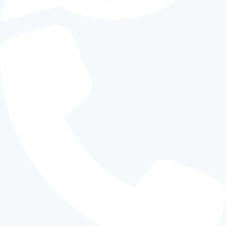
aspal hotmix cikarang
karena lebih praktis dan
hemat waktu.
Kapan paving block lebih
tepat digunakan pada area
jalan lingkungan dan akses
non-utama
Tidak semua area harus memakai hotmix. Untuk
beberapa titik seperti jalan lingkungan, area
parkir tertentu, atau akses non-utama,
paving
block
bisa jadi pilihan yang lebih tepat. Material
ini unggul dari sisi perawatan dan fleksibilitas,
terutama jika area tersebut tidak menerima beban
kendaraan berat secara terus-menerus.
Dalam proyek pembangunan jalan lingkungan