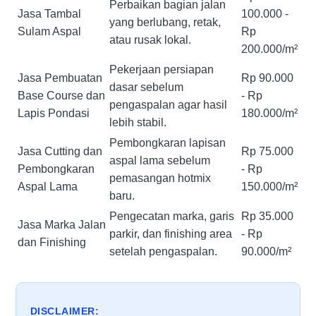
Perbaikan bagian jalan
Jasa Tambal
100.000 -
yang berlubang, retak,
Sulam Aspal
Rp
atau rusak lokal.
200.000/m²
Pekerjaan persiapan
Jasa Pembuatan
Rp 90.000
dasar sebelum
Base Course dan
- Rp
pengaspalan agar hasil
Lapis Pondasi
180.000/m²
lebih stabil.
Pembongkaran lapisan
Jasa Cutting dan
Rp 75.000
aspal lama sebelum
Pembongkaran
- Rp
pemasangan hotmix
Aspal Lama
150.000/m²
baru.
Pengecatan marka, garis
Rp 35.000
Jasa Marka Jalan
parkir, dan finishing area
- Rp
dan Finishing
setelah pengaspalan.
90.000/m²
DISCLAIMER: