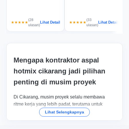
(28
(33
Lihat Detail
Lihat Detail
★★★★★
★★★★★
ulasan)
ulasan)
Mengapa kontraktor aspal
hotmix cikarang jadi pilihan
penting di musim proyek
Di Cikarang, musim proyek selalu membawa
ritme kerja yang lebih padat, terutama untuk
kawasan industri, akses pabrik, dan jalan
Lihat Selengkapnya
lingkungan yang harus tetap aman dilalui. Pada
fase ini, banyak pemilik proyek mencari