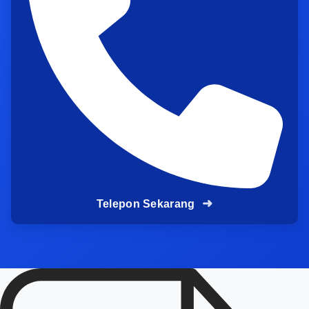
Untuk akses pabrik, fokus utama ada pada
ketahanan terhadap beban kendaraan berat
Untuk jalan lingkungan, prioritasnya adalah
kenyamanan dan keamanan pengguna
harian
Untuk kawasan industri, pengerjaan cepat
dan minim gangguan biasanya jadi nilai
tambah terbesar
Peran perbaikan jalan aspal
dalam menjaga kelancaran
Telepon Sekarang
operasional industri otomotif
dan logistik
Industri
otomotif
dan
logistik
sangat bergantung
pada kelancaran akses jalan. Satu titik rusak saja