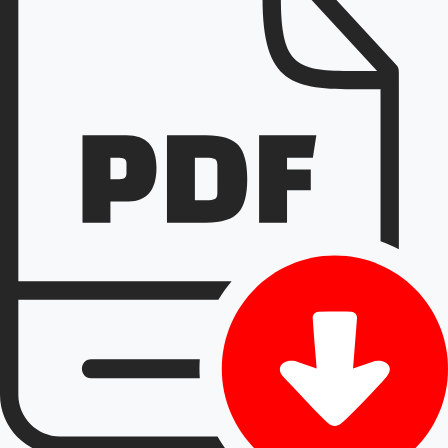
bisa menghambat truk keluar-masuk gudang,
memperlambat pengiriman, bahkan memicu
biaya tambahan operasional. Karena itu,
perbaikan jalan aspal
bukan cuma urusan
infrastruktur, tetapi bagian dari strategi menjaga
performa bisnis tetap stabil.
Dalam banyak kasus, pengelola kawasan
memilih memperbaiki jalan sebelum kerusakan
meluas. Langkah ini lebih hemat daripada
menunggu permukaan benar-benar rusak parah.
Dengan dukungan
kontraktor aspal hotmix
cikarang
, area industri bisa mendapatkan solusi
yang lebih cepat, rapi, dan minim gangguan
terhadap aktivitas harian.
Overlay aspal sebagai cara
cepat memperkuat jalan rusak