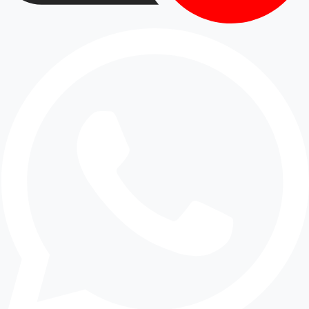
setelah inspeksi musim hujan
Setelah
inspeksi jalan rusak setelah musim
hujan
, banyak area di Cikarang menunjukkan
gejala seperti retak rambut, permukaan
bergelombang, atau lubang kecil yang mulai
muncul. Dalam kondisi seperti ini,
overlay aspal
sering menjadi pilihan paling efisien karena bisa
memperkuat lapisan lama tanpa harus
membongkar seluruh struktur jalan.
Metode ini cocok untuk proyek yang butuh hasil
cepat dengan kualitas yang tetap terjaga. Overlay
membantu memperbaiki tampilan, meningkatkan
kenyamanan berkendara, dan memperpanjang
usia layanan jalan. Untuk area dengan mobilitas
tinggi, solusi ini sering dipilih oleh
kontraktor