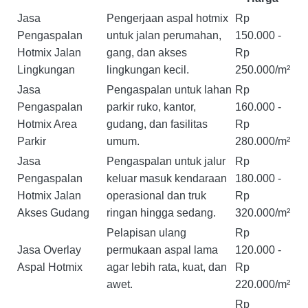
Jasa
Pengerjaan aspal hotmix
Rp
Pengaspalan
untuk jalan perumahan,
150.000 -
Hotmix Jalan
gang, dan akses
Rp
Lingkungan
lingkungan kecil.
250.000/m²
Jasa
Pengaspalan untuk lahan
Rp
Pengaspalan
parkir ruko, kantor,
160.000 -
Hotmix Area
gudang, dan fasilitas
Rp
Parkir
umum.
280.000/m²
Jasa
Pengaspalan untuk jalur
Rp
Pengaspalan
keluar masuk kendaraan
180.000 -
Hotmix Jalan
operasional dan truk
Rp
Akses Gudang
ringan hingga sedang.
320.000/m²
Pelapisan ulang
Rp
Jasa Overlay
permukaan aspal lama
120.000 -
Aspal Hotmix
agar lebih rata, kuat, dan
Rp
awet.
220.000/m²
Rp