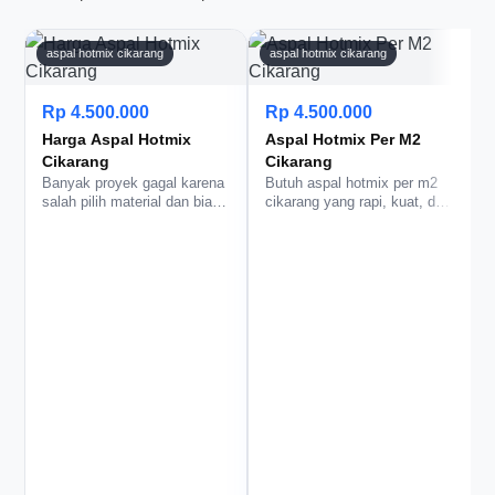
aspal hotmix cikarang
aspal hotmix cikarang
Rp 4.500.000
Rp 4.500.000
Harga Aspal Hotmix
Aspal Hotmix Per M2
Cikarang
Cikarang
k
Banyak proyek gagal karena
Butuh aspal hotmix per m2
salah pilih material dan biaya
cikarang yang rapi, kuat, dan
membengkak. Dengan har…
tidak bikin anggaran jeb…