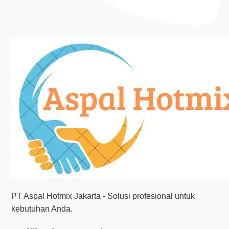
perumahan, paving block sering dipilih karena
tampilannya rapi dan mudah diperbaiki jika ada
bagian yang bergeser. Namun, untuk akses
pabrik dan jalur utama kawasan industri, hotmix
tetap lebih dominan. Di sinilah pentingnya
analisis lapangan dari
kontraktor aspal hotmix
cikarang
agar solusi yang dipilih benar-benar
sesuai kebutuhan.
Base course dan cold milling
untuk hasil permukaan yang
lebih stabil dan tahan lama
Untuk mendapatkan hasil yang lebih kuat, dua
PT Aspal Hotmix Jakarta - Solusi profesional untuk
pekerjaan pendukung yang sering digunakan
kebutuhan Anda.
adalah
base course
dan
cold milling
. Base
course berfungsi sebagai lapisan dasar yang