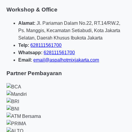
Agar hasilnya maksimal, proses kerja
kontraktor
Workshop & Office
aspal hotmix cikarang
umumnya dimulai dari
survei lokasi. Tahap ini penting untuk membaca
Alamat:
Jl. Pariaman Dalam No.22, RT.14/RW.2,
kondisi permukaan, ketebalan lapisan lama,
Ps. Manggis, Kecamatan Setiabudi, Kota Jakarta
sistem drainase, dan tingkat kerusakan. Dari sini,
Selatan, Daerah Khusus Ibukota Jakarta
tim bisa menentukan apakah proyek memerlukan
Telp:
628111561700
pengaspalan baru, overlay, perbaikan pondasi,
Whatsapp:
628111561700
atau kombinasi beberapa metode.
Email:
email@aspalhotmixjakarta.com
Setelah survei, pekerjaan berlanjut ke persiapan
Partner Pembayaran
area, pembersihan permukaan, perataan,
penghamparan material, pemadatan, hingga
finishing. Alurnya terlihat sederhana, tetapi detail
kecil sangat menentukan kualitas akhir. Berikut
gambaran singkat prosesnya:
Survei dan pengukuran lokasi
Analisis kerusakan dan penentuan metode
Persiapan dasar dan pembersihan area