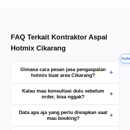
FAQ Terkait Kontraktor Aspal
Hotmix Cikarang
Dafta
Gimana cara pesan jasa pengaspalan
+
hotmix buat area Cikarang?
Gampang banget, tinggal hubungi tim kami lewat
Kalau mau konsultasi dulu sebelum
+
WhatsApp atau telepon, lalu sampaikan lokasi
order, bisa nggak?
proyek, luas area, dan kebutuhan pengerjaannya.
Nanti kami bantu lanjut ke tahap survei dan
Bisa banget. Kamu boleh tanya-tanya dulu soal
Data apa aja yang perlu disiapkan saat
penawaran.
+
kebutuhan aspal hotmix, estimasi biaya, sampai
mau booking?
jadwal pengerjaan. Konsultasinya santai dan nggak
dipungut biaya.
Biasanya cukup siapkan alamat lokasi, ukuran