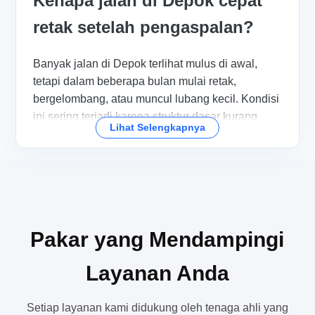
Kenapa jalan di Depok cepat
retak setelah pengaspalan?
Banyak jalan di Depok terlihat mulus di awal,
tetapi dalam beberapa bulan mulai retak,
bergelombang, atau muncul lubang kecil. Kondisi
ini sering terjadi karena struktur dasar kurang
Lihat Selengkapnya
padat, beban kendaraan terlalu berat, atau proses
pengerjaan yang tidak mengikuti standar. Kalau
Anda sedang mencari jual
aspal hotmix depok
,
penting untuk memahami akar masalahnya dulu
agar hasil akhirnya tidak cepat rusak.
Di area yang ramai seperti Jalan Margonda Raya,
Pakar yang Mendampingi
kawasan bisnis sekitar Depok Town Square,
Layanan Anda
hingga akses menuju perumahan baru,
permukaan jalan menerima tekanan yang tinggi
setiap hari. Karena itu, aspal hotmix depok harus
Setiap layanan kami didukung oleh tenaga ahli yang