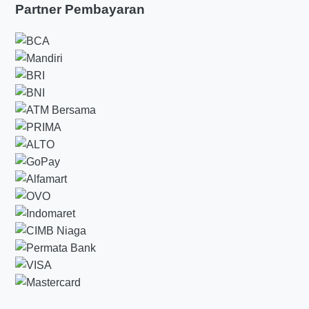
Partner Pembayaran
perumahan baru, jalan harus nyaman dilalui
sejak awal agar penghuni merasa aman dan
puas.
Keunggulan utama yang biasanya Anda rasakan
adalah:
Permukaan lebih halus dan nyaman dilalui
Daya tahan lebih baik terhadap beban
kendaraan
Proses pengerjaan relatif cepat
Tampilan area terlihat lebih rapi dan
profesional
Lebih mudah dirawat dalam jangka panjang
Di Depok, kebutuhan seperti ini sering muncul
pada akses menuju perumahan di sekitar Cinere,
Beji, atau kawasan yang terus berkembang.
Karena itu, memilih aspal hotmix depok yang