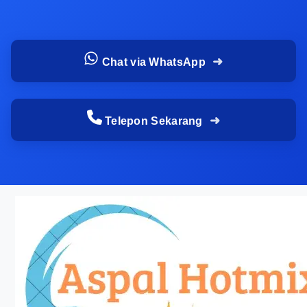
aktivitas usaha
Hasil akhir tidak rapi sehingga menurunkan
nilai area
Chat via WhatsApp
Kalau Anda butuh solusi yang lebih aman, cari
penyedia yang benar-benar memahami aspal
hotmix depok dan punya pengalaman menangani
Telepon Sekarang
berbagai jenis area. Dengan begitu, jual aspal
hotmix depok bukan hanya soal produk, tetapi
juga soal kualitas pengerjaan dari awal sampai
selesai.
jual aspal hotmix depok
sebagai solusi untuk jalan
yang lebih kuat dan rapi
Kalau jalan Anda sudah mulai retak, berlubang,