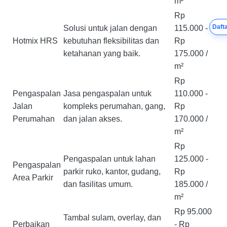
m²
Rp
Dafta
Solusi untuk jalan dengan
115.000 -
Hotmix HRS
kebutuhan fleksibilitas dan
Rp
ketahanan yang baik.
175.000 /
m²
Rp
Pengaspalan
Jasa pengaspalan untuk
110.000 -
Jalan
kompleks perumahan, gang,
Rp
Perumahan
dan jalan akses.
170.000 /
m²
Rp
Pengaspalan untuk lahan
125.000 -
Pengaspalan
parkir ruko, kantor, gudang,
Rp
Area Parkir
dan fasilitas umum.
185.000 /
m²
Rp 95.000
Tambal sulam, overlay, dan
Perbaikan
- Rp