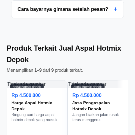
tahap pelaksanaan di lokasi.
Kalau jadwal tim masih kosong, pesanan
+
Cara bayarnya gimana setelah pesan?
mendadak bisa diusahakan. Tapi kalau mau lebih
aman, lebih bagus booking lebih awal supaya slot
Pembayaran biasanya dibahas di awal setelah
pengerjaan bisa kami siapin.
detail pekerjaan fix. Nanti kami jelasin metode dan
tahap pembayarannya biar jelas dari awal.
Produk Terkait Jual Aspal Hotmix
Depok
Menampilkan
1–9
dari
9
produk terkait.
Tidak ada gambar
Tidak ada gambar
aspal hotmix depok
aspal hotmix depok
Rp 4.500.000
Rp 4.500.000
Harga Aspal Hotmix
Jasa Pengaspalan
Depok
Hotmix Depok
Bingung cari harga aspal
Jangan biarkan jalan rusak
hotmix depok yang masuk
terus menggerus
b
akal tanpa mengorbankan
kenyamanan dan citra
kualita…
properti Anda. D…