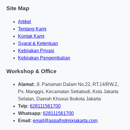
yang lebih rata, minim retak, dan nyaman untuk
Site Map
kendaraan. Ini adalah solusi yang pas kalau Anda
ingin hasil kerja yang terlihat profesional dan
Artikel
tidak merepotkan dalam jangka panjang.
Tentang Kami
Kontak Kami
Keunggulan aspal hotmix
Syarat & Ketentuan
Kebijakan Privasi
untuk proyek pengaspalan
Kebijakan Pengembalian
area parkir dan akses
Workshop & Office
perumahan baru
Alamat:
Jl. Pariaman Dalam No.22, RT.14/RW.2,
Untuk pengaspalan area parkir dan proyek
Ps. Manggis, Kecamatan Setiabudi, Kota Jakarta
pengaspalan akses perumahan baru, hotmix
Selatan, Daerah Khusus Ibukota Jakarta
punya banyak keunggulan dibanding material
Telp:
628111561700
yang dikerjakan asal jadi. Di area parkir,
Whatsapp:
628111561700
permukaan harus mampu menahan putaran roda
Email:
email@aspalhotmixjakarta.com
yang sering terjadi. Sementara di akses