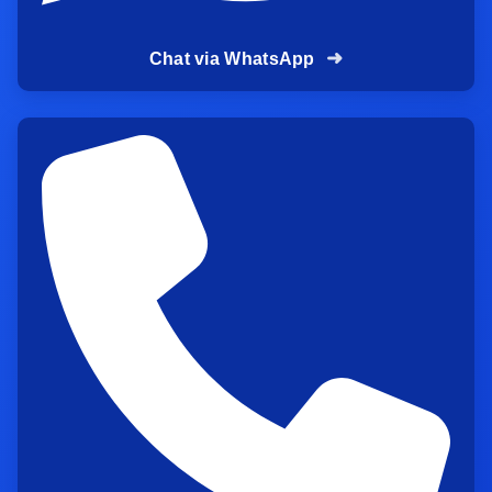
Cocok untuk proyek skala kecil sampai
besar
Chat via WhatsApp
Kalau kamu mengutamakan kualitas,
jual aspal
hotmix bekasi
dari PT Aspal Hotmix Jakarta bisa
jadi pilihan yang pas untuk mendukung hasil
yang kuat dan estetik sekaligus.
Kenapa Jasa Pengaspalan
Jalan yang Tepat Bisa
Menghemat Biaya Perbaikan
Jangka Panjang
Banyak orang mengira biaya murah itu selalu
lebih hemat. Padahal, kalau pengerjaan asal-
asalan, kamu justru bakal keluar biaya lagi untuk
perbaikan ulang. Jasa pengaspalan jalan yang