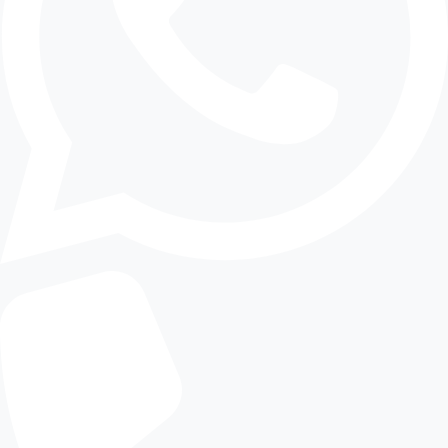
Pemadatan dan finishing
Dengan alur yang jelas, perbaikan jalan aspal
jadi lebih efisien dan hasilnya lebih presisi. Ini
penting terutama untuk area yang punya mobilitas
tinggi dan tidak boleh lama ditutup.
jual aspal hotmix bekasi untuk
Proyek Pengaspalan Area
Gudang di Bekasi
Untuk proyek pengaspalan area gudang,
kebutuhan utamanya adalah kekuatan
permukaan dan kelancaran akses kendaraan
logistik. Truk bongkar muat, forklift, dan
kendaraan operasional butuh jalan yang stabil
supaya aktivitas tidak terhambat. Itulah kenapa