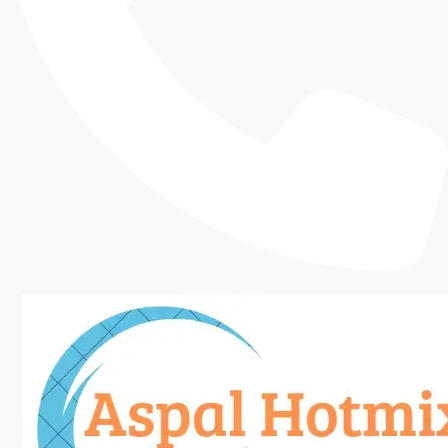
jual aspal hotmix bekasi
sangat relevan untuk
area seperti pergudangan di sekitar Bekasi Barat,
Cibitung, dan koridor industri yang ramai.
Case study singkat, sebuah gudang distribusi
membutuhkan perbaikan akses masuk yang
sebelumnya retak dan bergelombang. Setelah
survey, dilakukan pengupasan area rusak,
perataan dasar, lalu pengaspalan ulang dengan
hotmix. Hasilnya, arus kendaraan jadi lebih
lancar dan risiko kerusakan ban berkurang.
Solusi seperti ini menunjukkan kenapa kualitas
material dan eksekusi harus jalan bareng.
jual aspal hotmix bekasi untuk
Perbaikan Akses Jalan
Perumahan yang Lebih