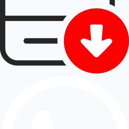
sampai Finishing
Supaya hasilnya maksimal, proses kerja harus
rapi dari awal. Bukan langsung hampar material
lalu selesai. PT Aspal Hotmix Jakarta biasanya
memulai dari survey lokasi untuk melihat kondisi
aktual, lalu menentukan metode perbaikan yang
paling cocok. Setelah itu baru masuk tahap
persiapan dan pengerjaan.
Alur umumnya seperti ini:
Survey lokasi dan pengecekan kerusakan
Pengukuran kebutuhan area kerja
Persiapan permukaan dan pembersihan
area
Perbaikan lapisan dasar jika diperlukan
Penghamparan aspal hotmix