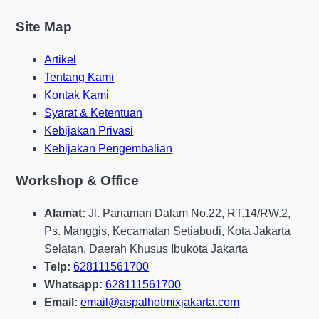
Pendekatan seperti ini bikin penghuni lebih
Site Map
nyaman dan citra kawasan juga ikut naik.
Artikel
jual aspal hotmix bekasi untuk
Tentang Kami
Kontak Kami
Tender Jalan Lingkungan di
Syarat & Ketentuan
Musim Proyek
Kebijakan Privasi
Kebijakan Pengembalian
Saat musim proyek, tender jalan lingkungan
Workshop & Office
biasanya bergerak lebih cepat dan kompetitif.
Kamu butuh partner yang bisa bekerja presisi,
Alamat:
Jl. Pariaman Dalam No.22, RT.14/RW.2,
punya jadwal jelas, dan mampu menyesuaikan
Ps. Manggis, Kecamatan Setiabudi, Kota Jakarta
kebutuhan lapangan. Di kondisi seperti ini,
jual
Selatan, Daerah Khusus Ibukota Jakarta
aspal hotmix bekasi
menjadi opsi yang sering
Telp:
628111561700
dipilih karena bisa mendukung pengerjaan jalan
Whatsapp:
628111561700
lingkungan dengan hasil rapi dan waktu kerja
Email:
email@aspalhotmixjakarta.com
yang efektif.