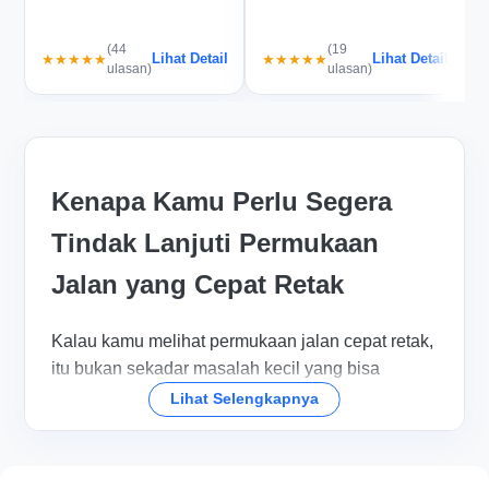
(44
(19
Lihat Detail
Lihat Detail
★★★★★
★★★★★
ulasan)
ulasan)
Kenapa Kamu Perlu Segera
Tindak Lanjuti Permukaan
Jalan yang Cepat Retak
Kalau kamu melihat permukaan jalan cepat retak,
itu bukan sekadar masalah kecil yang bisa
ditunda. Di Bekasi, kondisi lalu lintas yang padat
Lihat Selengkapnya
di area seperti Jalan Ahmad Yani, kawasan
Grand Galaxy, sampai akses menuju Cikarang
bisa membuat kerusakan kecil berubah jadi