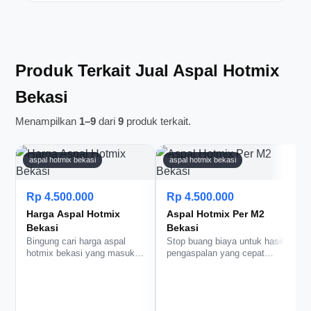
Pembayaran umumnya dibahas setelah detail
ketersediaan.
pekerjaan dan estimasi biaya disepakati. Nanti
admin akan jelasin skema pembayaran yang
paling sesuai sebelum pekerjaan dimulai.
Produk Terkait Jual Aspal Hotmix
Bekasi
Menampilkan
1–9
dari
9
produk terkait.
aspal hotmix bekasi
aspal hotmix bekasi
Rp 4.500.000
Rp 4.500.000
Harga Aspal Hotmix
Aspal Hotmix Per M2
Bekasi
Bekasi
Bingung cari harga aspal
Stop buang biaya untuk hasil
y
hotmix bekasi yang masuk
pengaspalan yang cepat
akal tanpa hasil asal jadi?
retak. Dengan aspal hotmix
Ja…
p…