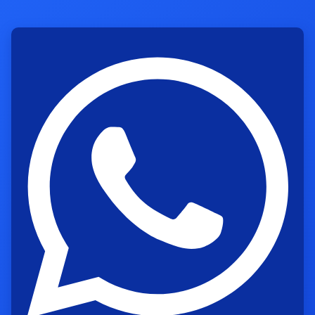
Aspal hotmix dikenal punya daya rekat kuat,
permukaan lebih rata, dan hasil akhir yang terlihat
bersih. Ini penting banget kalau kamu ingin jalan
yang bukan cuma enak dilihat, tapi juga tahan
dipakai dalam jangka panjang. Dibanding
perbaikan seadanya, hotmix memberi struktur
yang lebih solid untuk menahan beban
kendaraan ringan sampai berat.
Berikut keunggulan utama yang biasanya dicari
pelanggan:
Permukaan lebih halus dan nyaman dilalui
Daya tahan tinggi terhadap beban
kendaraan
Proses pengerjaan relatif cepat
Hasil rapi dan minim sambungan terlihat