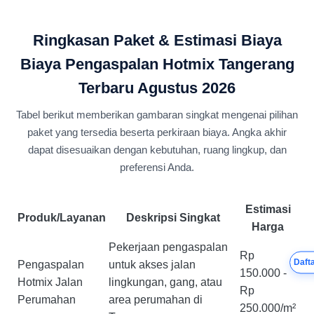
Ringkasan Paket & Estimasi Biaya
Biaya Pengaspalan Hotmix Tangerang
Terbaru Agustus 2026
Tabel berikut memberikan gambaran singkat mengenai pilihan
paket yang tersedia beserta perkiraan biaya. Angka akhir
dapat disesuaikan dengan kebutuhan, ruang lingkup, dan
preferensi Anda.
Estimasi
Produk/Layanan
Deskripsi Singkat
Harga
Pekerjaan pengaspalan
Rp
Dafta
Pengaspalan
untuk akses jalan
150.000 -
Hotmix Jalan
lingkungan, gang, atau
Rp
Perumahan
area perumahan di
250.000/m²