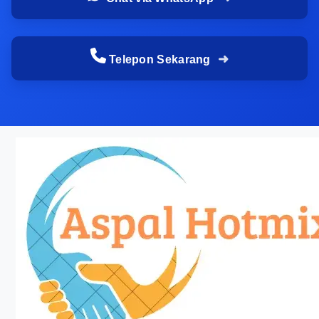
Contoh singkatnya begini:
Jalan lingkungan dengan kendaraan ringan
Telepon Sekarang
butuh lapisan berbeda dari akses truk
Area parkir gudang perlu daya tahan lebih
tinggi karena beban statis dan putar balik
kendaraan
Jalan proyek sementara bisa memakai
spesifikasi yang lebih ekonomis namun
tetap aman
Survei lokasi proyek jalan
lingkungan sebelum hitung
biaya agar anggaran lebih
akurat