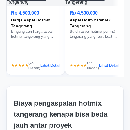
Rp 4.500.000
Rp 4.500.000
Harga Aspal Hotmix
Aspal Hotmix Per M2
Tangerang
Tangerang
Bingung cari harga aspal
Butuh aspal hotmix per m2
hotmix tangerang yang
tangerang yang rapi, kuat,
masuk akal tanpa
dan tidak bikin anggaran je…
mengorbankan kua…
J
t
(45
(27
Lihat Detail
Lihat Detail
★★★★★
★★★★★
k
ulasan)
ulasan)
Biaya pengaspalan hotmix
tangerang kenapa bisa beda
jauh antar proyek