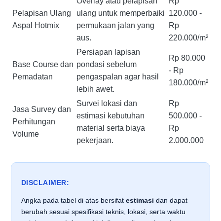
Overlay atau pelapisan
Rp
Pelapisan Ulang
ulang untuk memperbaiki
120.000 -
Aspal Hotmix
permukaan jalan yang
Rp
aus.
220.000/m²
Persiapan lapisan
Rp 80.000
Base Course dan
pondasi sebelum
- Rp
Pemadatan
pengaspalan agar hasil
180.000/m²
lebih awet.
Survei lokasi dan
Rp
Jasa Survey dan
estimasi kebutuhan
500.000 -
Perhitungan
material serta biaya
Rp
Volume
pekerjaan.
2.000.000
DISCLAIMER:
Angka pada tabel di atas bersifat
estimasi
dan dapat
berubah sesuai spesifikasi teknis, lokasi, serta waktu