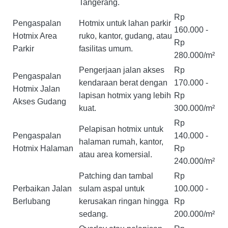
Tangerang.
Rp
Pengaspalan
Hotmix untuk lahan parkir
160.000 -
Hotmix Area
ruko, kantor, gudang, atau
Rp
Parkir
fasilitas umum.
280.000/m²
Pengerjaan jalan akses
Rp
Pengaspalan
kendaraan berat dengan
170.000 -
Hotmix Jalan
lapisan hotmix yang lebih
Rp
Akses Gudang
kuat.
300.000/m²
Rp
Pelapisan hotmix untuk
Pengaspalan
140.000 -
halaman rumah, kantor,
Hotmix Halaman
Rp
atau area komersial.
240.000/m²
Patching dan tambal
Rp
Perbaikan Jalan
sulam aspal untuk
100.000 -
Berlubang
kerusakan ringan hingga
Rp
sedang.
200.000/m²