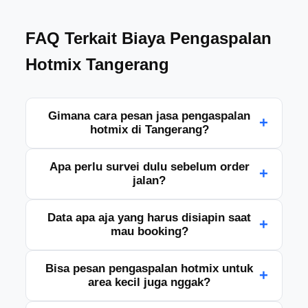
FAQ Terkait Biaya Pengaspalan
Hotmix Tangerang
Gimana cara pesan jasa pengaspalan
+
hotmix di Tangerang?
Gampang banget, tinggal hubungi tim kami lewat
Apa perlu survei dulu sebelum order
+
WhatsApp atau telepon, lalu kasih info lokasi, luas
jalan?
area, dan kebutuhan pengerjaannya. Setelah itu
kami bantu lanjut ke tahap survei dan penawaran.
Iya, biasanya kami sarankan survei dulu biar hasil
Data apa aja yang harus disiapin saat
+
hitungannya lebih pas. Dari situ kami bisa lihat
mau booking?
kondisi lapangan, ukuran area, dan kebutuhan
material yang cocok.
Cukup siapkan alamat lokasi, luas area yang mau
Bisa pesan pengaspalan hotmix untuk
+
diaspal, kondisi permukaan sekarang, dan kapan
area kecil juga nggak?
rencana pengerjaannya. Kalau ada foto lokasi juga
makin membantu.