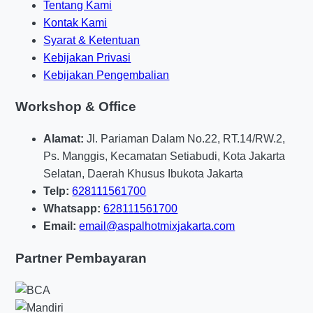
Tentang Kami
Checklist survei yang biasanya dicek:
Kontak Kami
Lebar dan panjang area
Syarat & Ketentuan
Kondisi permukaan lama
Kebijakan Privasi
Jenis tanah dasar
Kebijakan Pengembalian
Akses alat dan dump truck
Workshop & Office
Kebutuhan drainase dan kemiringan
Alamat:
Jl. Pariaman Dalam No.22, RT.14/RW.2,
Faktor penentu harga jasa
Ps. Manggis, Kecamatan Setiabudi, Kota Jakarta
pengaspalan hotmix di
Selatan, Daerah Khusus Ibukota Jakarta
Telp:
628111561700
Tangerang untuk jalan
Whatsapp:
628111561700
parkiran dan akses proyek
Email:
email@aspalhotmixjakarta.com
Partner Pembayaran
Harga jasa pengaspalan hotmix di Tangerang
dipengaruhi oleh banyak faktor, bukan cuma
material. Kamu perlu memahami komponen biaya
supaya tidak kaget saat menerima penawaran.