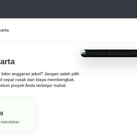
arta
arta
PORTOFOLIO HASIL KERJA
bikin anggaran jebol? Jangan salah pilih
sil cepat rusak dan biaya membengkak.
belum proyek Anda terlanjur mahal.
00
h kebutuhan