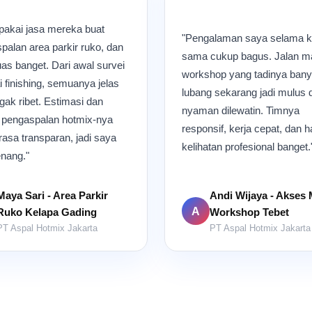
pakai jasa mereka buat
"Pengalaman saya selama k
palan area parkir ruko, dan
sama cukup bagus. Jalan 
uas banget. Dari awal survei
workshop yang tadinya ban
 finishing, semuanya jelas
lubang sekarang jadi mulus 
gak ribet. Estimasi dan
nyaman dilewatin. Timnya
n pengaspalan hotmix-nya
responsif, kerja cepat, dan h
rasa transparan, jadi saya
kelihatan profesional banget.
enang."
Maya Sari - Area Parkir
Andi Wijaya - Akses
A
Ruko Kelapa Gading
Workshop Tebet
PT Aspal Hotmix Jakarta
PT Aspal Hotmix Jakarta