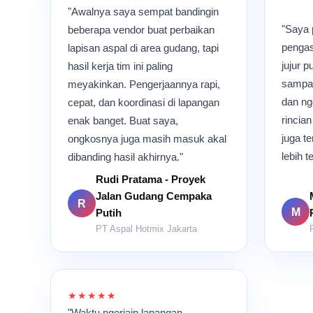
"Awalnya saya sempat bandingin
"Saya 
beberapa vendor buat perbaikan
pengas
lapisan aspal di area gudang, tapi
jujur p
hasil kerja tim ini paling
sampai
meyakinkan. Pengerjaannya rapi,
dan ng
cepat, dan koordinasi di lapangan
rincia
enak banget. Buat saya,
juga te
ongkosnya juga masih masuk akal
lebih t
dibanding hasil akhirnya."
Rudi Pratama - Proyek
Jalan Gudang Cempaka
R
M
Putih
PT Aspal Hotmix Jakarta
★★★★★
"Waktu ngerjain lapangan