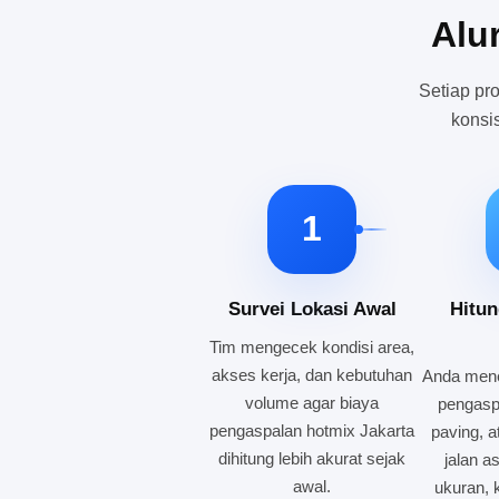
Alu
Setiap pr
konsi
1
Survei Lokasi Awal
Hitu
Tim mengecek kondisi area,
akses kerja, dan kebutuhan
Anda mene
volume agar biaya
pengasp
pengaspalan hotmix Jakarta
paving, a
dihitung lebih akurat sejak
jalan a
awal.
ukuran, k