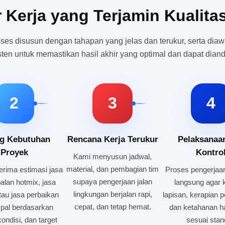
r Kerja yang Terjamin Kualita
oses disusun dengan tahapan yang jelas dan terukur, serta diaw
sten untuk memastikan hasil akhir yang optimal dan dapat diand
2
3
4
ng Kebutuhan
Rencana Kerja Terukur
Pelaksanaa
Proyek
Kontro
Kami menyusun jadwal,
material, dan pembagian tim
rima estimasi jasa
Proses pengerjaan
supaya pengerjaan jalan
alan hotmix, jasa
langsung agar k
lingkungan berjalan rapi,
tau jasa perbaikan
lapisan, kerapian 
cepat, dan tetap hemat.
spal berdasarkan
dan ketahanan ha
ondisi, dan target
sesuai stan