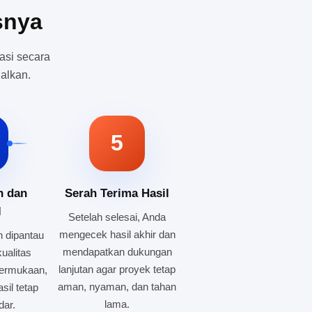
snya
asi secara
alkan.
5
n dan
Serah Terima Hasil
l
Setelah selesai, Anda
mengecek hasil akhir dan
 dipantau
mendapatkan dukungan
ualitas
lanjutan agar proyek tetap
permukaan,
aman, nyaman, dan tahan
sil tetap
lama.
dar.