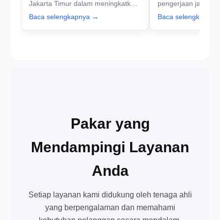
Jakarta Timur dalam meningkatkan
pengerjaan jalan as
kualitas proyek infrastruktur.
Jakarta Timur, term
Baca selengkapnya →
Baca selengkapny
faktor yang mempen
Pakar yang
Mendampingi Layanan
Anda
Setiap layanan kami didukung oleh tenaga ahli
yang berpengalaman dan memahami