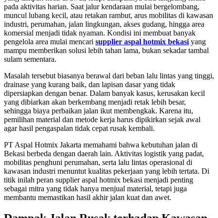
pada aktivitas harian. Saat jalur kendaraan mulai bergelombang,
muncul lubang kecil, atau retakan rambut, arus mobilitas di kawasan
industri, perumahan, jalan lingkungan, akses gudang, hingga area
komersial menjadi tidak nyaman. Kondisi ini membuat banyak
pengelola area mulai mencari
supplier aspal hotmix bekasi
yang
mampu memberikan solusi lebih tahan lama, bukan sekadar tambal
sulam sementara.
Masalah tersebut biasanya berawal dari beban lalu lintas yang tinggi,
drainase yang kurang baik, dan lapisan dasar yang tidak
dipersiapkan dengan benar. Dalam banyak kasus, kerusakan kecil
yang dibiarkan akan berkembang menjadi retak lebih besar,
sehingga biaya perbaikan jalan ikut membengkak. Karena itu,
pemilihan material dan metode kerja harus dipikirkan sejak awal
agar hasil pengaspalan tidak cepat rusak kembali.
PT Aspal Hotmix Jakarta memahami bahwa kebutuhan jalan di
Bekasi berbeda dengan daerah lain. Aktivitas logistik yang padat,
mobilitas penghuni perumahan, serta lalu lintas operasional di
kawasan industri menuntut kualitas pekerjaan yang lebih tertata. Di
titik inilah peran supplier aspal hotmix bekasi menjadi penting
sebagai mitra yang tidak hanya menjual material, tetapi juga
membantu memastikan hasil akhir jalan kuat dan awet.
Dampak Jalan Rusak terhadap Kawasan