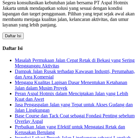
Segera konsultasikan kebutuhan jalan bersama PT Aspal Hotmix
Jakarta untuk mendapatkan solusi yang sesuai dengan kondisi
lapangan dan target penggunaan. Pilihan yang tepat sejak awal akan
membantu menjaga kualitas jalan, kelancaran aktivitas, dan umur
layanan yang lebih panjang.
Daftar Isi
Daftar Isi
Masalah Permukaan Jalan Cepat Retak di Bekasi yang Sering
Mengganggu Aktivitas
Dampak Jalan Rusak terhadap Kawasan Industri, Perumahan,
dan Area Komersial
Mengapa Kualitas Lapisan Dasar Menentukan Ketahanan
Jalan dalam Musim Proyek
Peran Aspal Hotmix dalam Menciptakan Jalan yang Lebih
Kuat dan Awet
Jasa Pengaspalan Jalan yang Tepat untuk Akses Gudang dan
Jalan Lingkungan
Base Course dan Tack Coat sebagai Fondasi Penting sebelum
Overlay Aspal
Perbaikan Jalan yang Efektif untuk Mengatasi Retak dan
Kerusakan Berulang
Inspeksi Lokasi Proyek Jalan Lingkungan sebagai Langkah