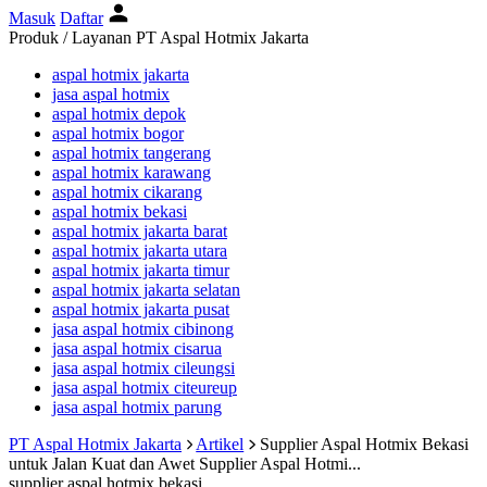
Masuk
Daftar
Produk / Layanan PT Aspal Hotmix Jakarta
aspal hotmix jakarta
jasa aspal hotmix
aspal hotmix depok
aspal hotmix bogor
aspal hotmix tangerang
aspal hotmix karawang
aspal hotmix cikarang
aspal hotmix bekasi
aspal hotmix jakarta barat
aspal hotmix jakarta utara
aspal hotmix jakarta timur
aspal hotmix jakarta selatan
aspal hotmix jakarta pusat
jasa aspal hotmix cibinong
jasa aspal hotmix cisarua
jasa aspal hotmix cileungsi
jasa aspal hotmix citeureup
jasa aspal hotmix parung
PT Aspal Hotmix Jakarta
Artikel
Supplier Aspal Hotmix Bekasi
untuk Jalan Kuat dan Awet
Supplier Aspal Hotmi...
supplier aspal hotmix bekasi