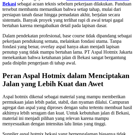
Bekasi
sebagai acuan teknis sebelum pekerjaan dilakukan. Panduan
tersebut membantu memastikan bahwa setiap tahap, mulai dari
persiapan tanah dasar hingga pemadatan akhir, berjalan secara
sistematis. Banyak proyek yang terlihat rapi di awal tetapi gagal
bertahan karena mengabaikan detail pada lapisan dasar.
Dalam pendekatan profesional, base course tidak dipandang sebagai
pekerjaan pendukung semata, melainkan fondasi utama. Tanpa
fondasi yang benar, overlay aspal hanya akan menjadi lapisan
penutup yang tidak mampu bertahan lama. PT Aspal Hotmix Jakarta
menekankan bahwa ketahanan jalan di Bekasi sangat bergantung
pada disiplin pengerjaan di tahap awal.
Peran Aspal Hotmix dalam Menciptakan
Jalan yang Lebih Kuat dan Awet
Aspal hotmix dikenal sebagai material yang mampu memberikan
permukaan jalan lebih padat, stabil, dan nyaman dilalui. Campuran
agregat dan aspal yang diproses dengan suhu tertentu membuat hasil
akhirnya lebih seragam dan kuat. Untuk kebutuhan jalan di Bekasi,
material ini menjadi pilihan yang relevan karena mampu
menyesuaikan dengan intensitas lalu lintas yang tinggi.
Supplier aspal hotmix bekasi yang berpengalaman biasanya tidak