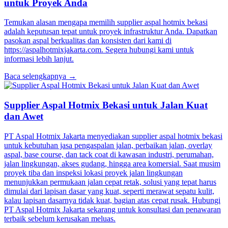
untuk Proyek Anda
Temukan alasan mengapa memilih supplier aspal hotmix bekasi
adalah keputusan tepat untuk proyek infrastruktur Anda. Dapatkan
pasokan aspal berkualitas dan konsisten dari kami di
https://aspalhotmixjakarta.com. Segera hubungi kami untuk
informasi lebih lanjut.
Baca selengkapnya →
Supplier Aspal Hotmix Bekasi untuk Jalan Kuat
dan Awet
PT Aspal Hotmix Jakarta menyediakan supplier aspal hotmix bekasi
untuk kebutuhan jasa pengaspalan jalan, perbaikan jalan, overlay
aspal, base course, dan tack coat di kawasan industri, perumahan,
jalan lingkungan, akses gudang, hingga area komersial. Saat musim
proyek tiba dan inspeksi lokasi proyek jalan lingkungan
menunjukkan permukaan jalan cepat retak, solusi yang tepat harus
dimulai dari lapisan dasar yang kuat, seperti merawat sepatu kulit,
kalau lapisan dasarnya tidak kuat, bagian atas cepat rusak. Hubungi
PT Aspal Hotmix Jakarta sekarang untuk konsultasi dan penawaran
terbaik sebelum kerusakan meluas.