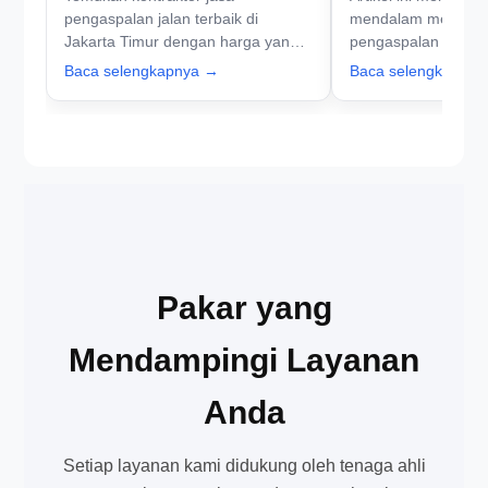
pengaspalan jalan terbaik di
mendalam mengena
Jakarta Timur dengan harga yang
pengaspalan hotmix
kompetitif. Dapatkan pelayanan
industri di Jakarta 
Baca selengkapnya →
Baca selengkapny
profesional untuk proyek
faktor-faktor yang
pengaspalan Anda.
biaya dan tips memi
jasa.
Pakar yang
Mendampingi Layanan
Anda
Setiap layanan kami didukung oleh tenaga ahli