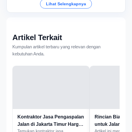
Lihat Selengkapnya
Artikel Terkait
Kumpulan artikel terbaru yang relevan dengan
kebutuhan Anda.
Kontraktor Jasa Pengaspalan
Rincian Biaya A
Jalan di Jakarta Timur Harga
untuk Jalan Indus
Temukan kontraktor jasa
Artikel ini membaha
Terbaik
Jakarta Timur