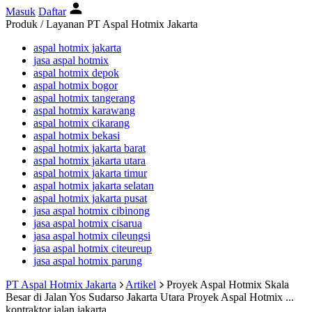
Masuk
Daftar
Produk / Layanan PT Aspal Hotmix Jakarta
aspal hotmix jakarta
jasa aspal hotmix
aspal hotmix depok
aspal hotmix bogor
aspal hotmix tangerang
aspal hotmix karawang
aspal hotmix cikarang
aspal hotmix bekasi
aspal hotmix jakarta barat
aspal hotmix jakarta utara
aspal hotmix jakarta timur
aspal hotmix jakarta selatan
aspal hotmix jakarta pusat
jasa aspal hotmix cibinong
jasa aspal hotmix cisarua
jasa aspal hotmix cileungsi
jasa aspal hotmix citeureup
jasa aspal hotmix parung
PT Aspal Hotmix Jakarta
Artikel
Proyek Aspal Hotmix Skala
Besar di Jalan Yos Sudarso Jakarta Utara
Proyek Aspal Hotmix ...
kontraktor jalan jakarta