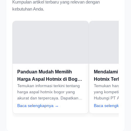
Kumpulan artikel terbaru yang relevan dengan
kebutuhan Anda.
Panduan Mudah Memilih
Mendalami Harg
Harga Aspal Hotmix di Bogor
Hotmix Terbaik 
Temukan informasi terkini tentang
Temukan harga aspa
untuk Pemula
di Bogor
harga aspal hotmix bogor yang
yang kompetitif unt
akurat dan terpercaya. Dapatkan
Hubungi PT Aspal H
penawaran terbaik dari PT Aspal
sekarang dan pastik
Baca selengkapnya →
Baca selengkapny
Hotmix Jakarta dan pastikan proyek
terbaik untuk seti
Anda berjalan lancar. Hubungi kami
sekarang!