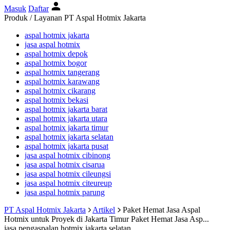
Masuk
Daftar
Produk / Layanan PT Aspal Hotmix Jakarta
aspal hotmix jakarta
jasa aspal hotmix
aspal hotmix depok
aspal hotmix bogor
aspal hotmix tangerang
aspal hotmix karawang
aspal hotmix cikarang
aspal hotmix bekasi
aspal hotmix jakarta barat
aspal hotmix jakarta utara
aspal hotmix jakarta timur
aspal hotmix jakarta selatan
aspal hotmix jakarta pusat
jasa aspal hotmix cibinong
jasa aspal hotmix cisarua
jasa aspal hotmix cileungsi
jasa aspal hotmix citeureup
jasa aspal hotmix parung
PT Aspal Hotmix Jakarta
Artikel
Paket Hemat Jasa Aspal
Hotmix untuk Proyek di Jakarta Timur
Paket Hemat Jasa Asp...
jasa pengaspalan hotmix jakarta selatan