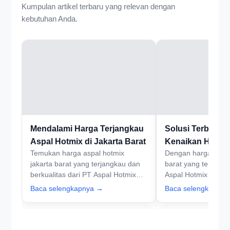
Kumpulan artikel terbaru yang relevan dengan
kebutuhan Anda.
Mendalami Harga Terjangkau
Solusi Terbaik 
Aspal Hotmix di Jakarta Barat
Kenaikan Harga
Temukan harga aspal hotmix
Dengan harga aspal
Jakarta Barat
jakarta barat yang terjangkau dan
barat yang terus m
berkualitas dari PT Aspal Hotmix
Aspal Hotmix Jaka
Jakarta. Hubungi kami sekarang
solusi tepat untuk k
Baca selengkapnya →
Baca selengkapny
untuk penawaran terbaik!
Hubungi kami sekar
mendapatkan informa