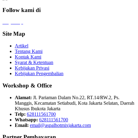
Follow kami di
x
f
ig
tt
in
yt
Site Map
Artikel
Tentang Kami
Kontak Kami
Syarat & Ketentuan
Kebijakan Privasi
Kebijakan Pengembalian
Workshop & Office
Alamat:
Jl. Pariaman Dalam No.22, RT.14/RW.2, Ps.
Manggis, Kecamatan Setiabudi, Kota Jakarta Selatan, Daerah
Khusus Ibukota Jakarta
Telp:
628111561700
Whatsapp:
628111561700
Email:
email@aspalhotmixjakarta.com
Partner Pembayaran