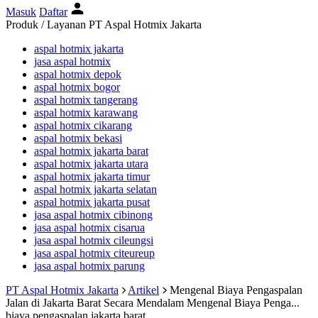
Masuk
Daftar
Produk / Layanan PT Aspal Hotmix Jakarta
aspal hotmix jakarta
jasa aspal hotmix
aspal hotmix depok
aspal hotmix bogor
aspal hotmix tangerang
aspal hotmix karawang
aspal hotmix cikarang
aspal hotmix bekasi
aspal hotmix jakarta barat
aspal hotmix jakarta utara
aspal hotmix jakarta timur
aspal hotmix jakarta selatan
aspal hotmix jakarta pusat
jasa aspal hotmix cibinong
jasa aspal hotmix cisarua
jasa aspal hotmix cileungsi
jasa aspal hotmix citeureup
jasa aspal hotmix parung
PT Aspal Hotmix Jakarta
Artikel
Mengenal Biaya Pengaspalan
Jalan di Jakarta Barat Secara Mendalam
Mengenal Biaya Penga...
biaya pengaspalan jakarta barat