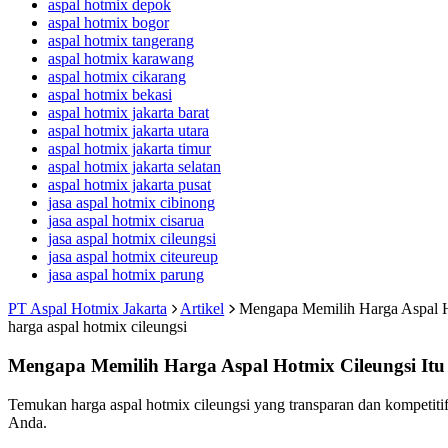
aspal hotmix depok
aspal hotmix bogor
aspal hotmix tangerang
aspal hotmix karawang
aspal hotmix cikarang
aspal hotmix bekasi
aspal hotmix jakarta barat
aspal hotmix jakarta utara
aspal hotmix jakarta timur
aspal hotmix jakarta selatan
aspal hotmix jakarta pusat
jasa aspal hotmix cibinong
jasa aspal hotmix cisarua
jasa aspal hotmix cileungsi
jasa aspal hotmix citeureup
jasa aspal hotmix parung
PT Aspal Hotmix Jakarta
Artikel
Mengapa Memilih Harga Aspal H
harga aspal hotmix cileungsi
Mengapa Memilih Harga Aspal Hotmix Cileungsi Itu
Temukan harga aspal hotmix cileungsi yang transparan dan kompetiti
Anda.