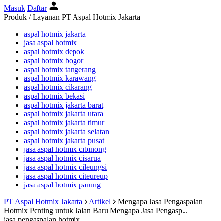
Masuk
Daftar
Produk / Layanan PT Aspal Hotmix Jakarta
aspal hotmix jakarta
jasa aspal hotmix
aspal hotmix depok
aspal hotmix bogor
aspal hotmix tangerang
aspal hotmix karawang
aspal hotmix cikarang
aspal hotmix bekasi
aspal hotmix jakarta barat
aspal hotmix jakarta utara
aspal hotmix jakarta timur
aspal hotmix jakarta selatan
aspal hotmix jakarta pusat
jasa aspal hotmix cibinong
jasa aspal hotmix cisarua
jasa aspal hotmix cileungsi
jasa aspal hotmix citeureup
jasa aspal hotmix parung
PT Aspal Hotmix Jakarta
Artikel
Mengapa Jasa Pengaspalan
Hotmix Penting untuk Jalan Baru
Mengapa Jasa Pengasp...
jasa pengaspalan hotmix