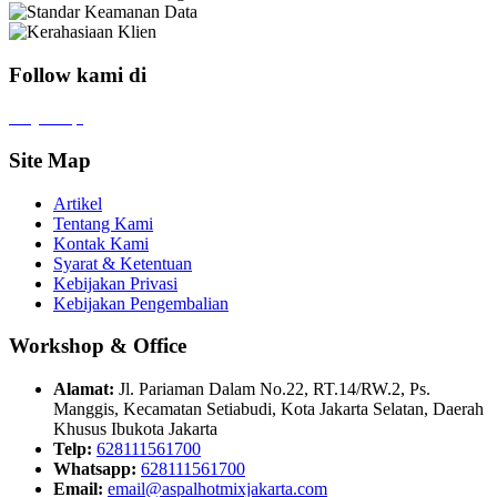
Follow kami di
x
f
ig
tt
in
yt
Site Map
Artikel
Tentang Kami
Kontak Kami
Syarat & Ketentuan
Kebijakan Privasi
Kebijakan Pengembalian
Workshop & Office
Alamat:
Jl. Pariaman Dalam No.22, RT.14/RW.2, Ps.
Manggis, Kecamatan Setiabudi, Kota Jakarta Selatan, Daerah
Khusus Ibukota Jakarta
Telp:
628111561700
Whatsapp:
628111561700
Email:
email@aspalhotmixjakarta.com