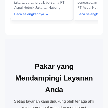
jakarta barat terbaik bersama PT
pengaspalan jalan j
Aspal Hotmix Jakarta. Hubungi
PT Aspal Hotmix Ja
kami sekarang untuk perbaikan
hubungi kami untuk 
Baca selengkapnya →
Baca selengkapny
jalan yang aman dan berkualitas!
yang tahan lama dan
Pakar yang
Mendampingi Layanan
Anda
Setiap layanan kami didukung oleh tenaga ahli
yang berpengalaman dan memahami