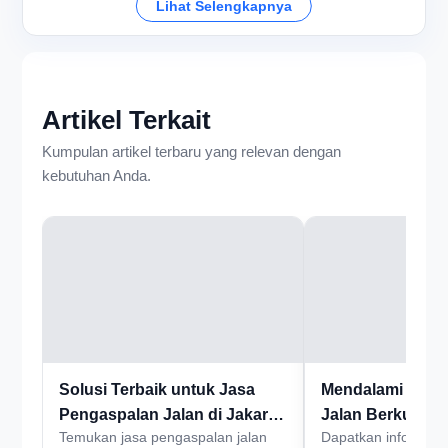
Lihat Selengkapnya
Artikel Terkait
Kumpulan artikel terbaru yang relevan dengan
kebutuhan Anda.
Solusi Terbaik untuk Jasa
Mendalami Jasa
Pengaspalan Jalan di Jakarta
Jalan Berkualita
Temukan jasa pengaspalan jalan
Dapatkan informasi 
Barat
Barat