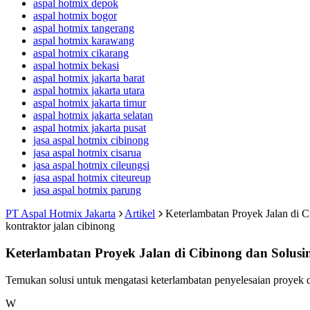
aspal hotmix depok
aspal hotmix bogor
aspal hotmix tangerang
aspal hotmix karawang
aspal hotmix cikarang
aspal hotmix bekasi
aspal hotmix jakarta barat
aspal hotmix jakarta utara
aspal hotmix jakarta timur
aspal hotmix jakarta selatan
aspal hotmix jakarta pusat
jasa aspal hotmix cibinong
jasa aspal hotmix cisarua
jasa aspal hotmix cileungsi
jasa aspal hotmix citeureup
jasa aspal hotmix parung
PT Aspal Hotmix Jakarta
Artikel
Keterlambatan Proyek Jalan di 
kontraktor jalan cibinong
Keterlambatan Proyek Jalan di Cibinong dan Solusi
Temukan solusi untuk mengatasi keterlambatan penyelesaian proyek 
W