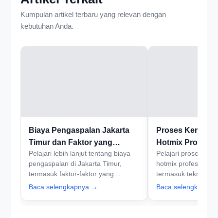
Kumpulan artikel terbaru yang relevan dengan
kebutuhan Anda.
Biaya Pengaspalan Jakarta
Proses Kerja Ja
Timur dan Faktor yang
Hotmix Profesion
Pelajari lebih lanjut tentang biaya
Pelajari proses kerj
Mempengaruhi
Raya Jatinegara
pengaspalan di Jakarta Timur,
hotmix profesional d
termasuk faktor-faktor yang
termasuk teknik, b
memengaruhi harga dan
manfaatnya untuk in
Baca selengkapnya →
Baca selengkapny
pentingnya kualitas bahan.