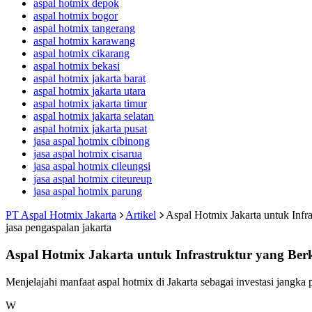
aspal hotmix depok
aspal hotmix bogor
aspal hotmix tangerang
aspal hotmix karawang
aspal hotmix cikarang
aspal hotmix bekasi
aspal hotmix jakarta barat
aspal hotmix jakarta utara
aspal hotmix jakarta timur
aspal hotmix jakarta selatan
aspal hotmix jakarta pusat
jasa aspal hotmix cibinong
jasa aspal hotmix cisarua
jasa aspal hotmix cileungsi
jasa aspal hotmix citeureup
jasa aspal hotmix parung
PT Aspal Hotmix Jakarta
Artikel
Aspal Hotmix Jakarta untuk Infr
jasa pengaspalan jakarta
Aspal Hotmix Jakarta untuk Infrastruktur yang Ber
Menjelajahi manfaat aspal hotmix di Jakarta sebagai investasi jangka p
W