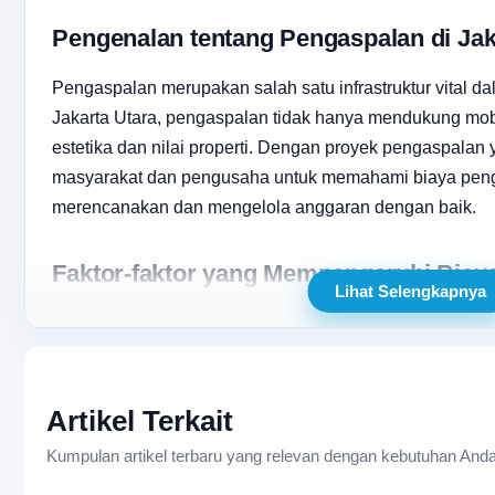
Pengenalan tentang Pengaspalan di Jak
Pengaspalan merupakan salah satu infrastruktur vital 
Jakarta Utara, pengaspalan tidak hanya mendukung mobi
estetika dan nilai properti. Dengan proyek pengaspalan 
masyarakat dan pengusaha untuk memahami biaya penga
merencanakan dan mengelola anggaran dengan baik.
Faktor-faktor yang Mempengaruhi Biay
Lihat Selengkapnya
Biaya pengaspalan tidak hanya tergantung pada jenis as
pada beberapa faktor lain. Di antaranya adalah:
Jenis dan kualitas material aspal, seperti
aspal hotmi
Artikel Terkait
Ukuran dan kondisi jalan yang akan diaspal.
Kumpulan artikel terbaru yang relevan dengan kebutuhan Anda
Lokasi proyek, apakah di kawasan padat seperti Hotel