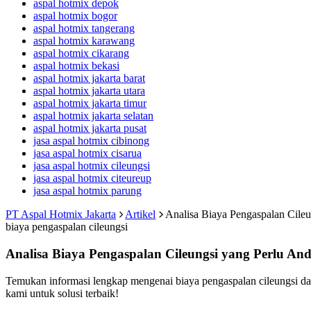
aspal hotmix depok
aspal hotmix bogor
aspal hotmix tangerang
aspal hotmix karawang
aspal hotmix cikarang
aspal hotmix bekasi
aspal hotmix jakarta barat
aspal hotmix jakarta utara
aspal hotmix jakarta timur
aspal hotmix jakarta selatan
aspal hotmix jakarta pusat
jasa aspal hotmix cibinong
jasa aspal hotmix cisarua
jasa aspal hotmix cileungsi
jasa aspal hotmix citeureup
jasa aspal hotmix parung
PT Aspal Hotmix Jakarta
Artikel
Analisa Biaya Pengaspalan Cile
biaya pengaspalan cileungsi
Analisa Biaya Pengaspalan Cileungsi yang Perlu An
Temukan informasi lengkap mengenai biaya pengaspalan cileungsi da
kami untuk solusi terbaik!