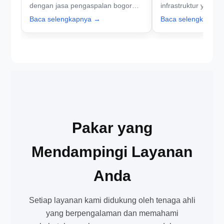
dengan jasa pengaspalan bogor
infrastruktur yang 
dari PT Aspal Hotmix Jakarta.
PT Aspal Hotmix Ja
Baca selengkapnya →
Baca selengkapny
Hubungi kami dan dapatkan
proyek pengaspalan 
penawaran menarik!
Pakar yang
Mendampingi Layanan
Anda
Setiap layanan kami didukung oleh tenaga ahli
yang berpengalaman dan memahami