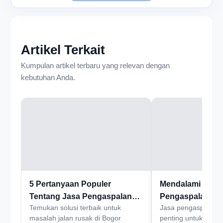
Artikel Terkait
Kumpulan artikel terbaru yang relevan dengan
kebutuhan Anda.
5 Pertanyaan Populer
Mendalami Pent
Tentang Jasa Pengaspalan
Pengaspalan Jal
Temukan solusi terbaik untuk
Jasa pengaspalan 
Bogor
untuk Infrastruk
masalah jalan rusak di Bogor
penting untuk memp