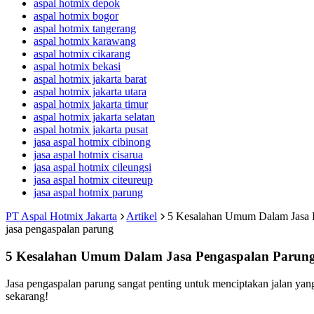
aspal hotmix depok
aspal hotmix bogor
aspal hotmix tangerang
aspal hotmix karawang
aspal hotmix cikarang
aspal hotmix bekasi
aspal hotmix jakarta barat
aspal hotmix jakarta utara
aspal hotmix jakarta timur
aspal hotmix jakarta selatan
aspal hotmix jakarta pusat
jasa aspal hotmix cibinong
jasa aspal hotmix cisarua
jasa aspal hotmix cileungsi
jasa aspal hotmix citeureup
jasa aspal hotmix parung
PT Aspal Hotmix Jakarta
Artikel
5 Kesalahan Umum Dalam Jasa P
jasa pengaspalan parung
5 Kesalahan Umum Dalam Jasa Pengaspalan Parung
Jasa pengaspalan parung sangat penting untuk menciptakan jalan 
sekarang!