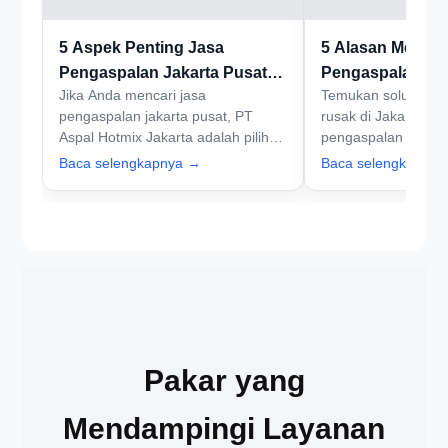
5 Aspek Penting Jasa
5 Alasan Memili
Pengaspalan Jakarta Pusat
Pengaspalan Jak
Jika Anda mencari jasa
Temukan solusi terb
yang Perlu Dipertimbangkan
yang Terpercay
pengaspalan jakarta pusat, PT
rusak di Jakarta Pu
Aspal Hotmix Jakarta adalah pilihan
pengaspalan jakarta
tepat. Dengan pengalaman dalam
Aspal Hotmix Jakar
Baca selengkapnya →
Baca selengkapny
menangani proyek infrastruktur,
kami sekarang untu
kami siap membantu Anda
cepat dan berkualit
memperbaiki jalan berlubang agar
berkendara lebih nyaman. Hubungi
kami sekarang untuk konsultasi!
Pakar yang
Mendampingi Layanan