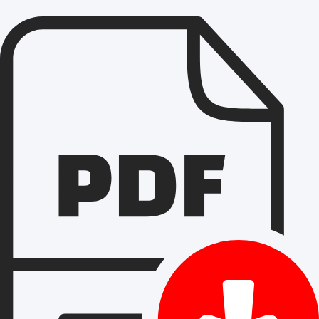
meningkatkan kepuasan masyarakat.
Misalnya, sebuah proyek di Cileungsi yang menggunaka
pengaspalan berkualitas dari PT Aspal Hotmix Jakarta b
meningkatkan aksesibilitas ke area pembangunan peru
ini tidak hanya mempermudah pengiriman material tetap
lebih banyak pembeli potensial. Dengan perbaikan yang 
tersebut menjadi lebih sukses.
Musim Proyek Waktu yang Tepat untuk
Musim proyek adalah waktu yang sangat penting untuk 
pengaspalan. Pada musim tertentu, cuaca mendukung u
proyek pengaspalan, sehingga hasil yang didapat akan 
Menjadwalkan proyek pengaspalan Anda pada waktu yan
dapat menghindari penundaan yang tidak perlu.
Jangan lewatkan kesempatan untuk memanfaatkan musim