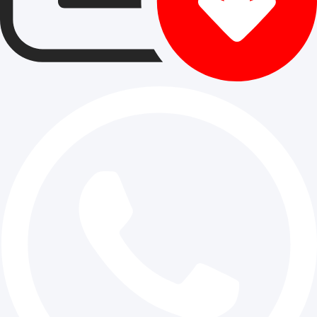
Diskusikan dengan tim Anda kapan waktu yang paling te
memulai pekerjaan pengaspalan dan cari jasa pengaspa
yang dapat memenuhi kebutuhan Anda. Dengan perenc
matang, Anda akan mendapatkan hasil yang memuaska
Pembukaan Proyek Pengaspalan di Cil
yang Harus Diketahui
Sebelum memulai proyek pengaspalan di Cileungsi, ada
yang perlu Anda ketahui untuk memastikan proses berjal
Pertama, pastikan Anda telah memahami semua izin dan
diperlukan. Kedua, pilih jasa pengaspalan yang memiliki
dan pengalaman yang memadai.
Berikut adalah beberapa hal yang harus diperhatikan:
Pastikan kontrak jelas dan mencakup semua detail pr