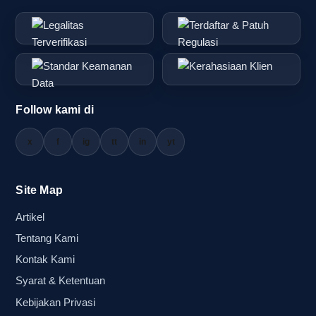
untuk mendapatkan penawaran menarik yang dapat me
memulai proyek dengan baik!
Follow kami di
x
f
ig
tt
in
yt
Site Map
Artikel
Tentang Kami
Kontak Kami
Syarat & Ketentuan
Kebijakan Privasi