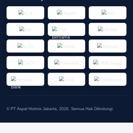
© PT Aspal Hotmix Jakarta, 2026. Semua Hak Dilindungi.