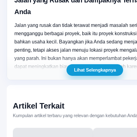
Jalan yang Rusak dan Dampaknya Terh
Anda
Jalan yang rusak dan tidak terawat menjadi masalah ser
mengganggu berbagai proyek, baik itu proyek konstruksi,
bahkan usaha kecil. Bayangkan jika Anda sedang menj
penting, tetapi akses jalan menuju lokasi proyek menga
yang parah. Ini bukan hanya akan memperlambat pekerja
dapat meningkatkan biaya yang tidak terduga. Oleh karen
Lihat Selengkapnya
jasa pengaspalan Cileungsi yang tepat adalah langkah 
penting untuk memastikan kelancaran proyek Anda.
Sebelum kita melangkah lebih jauh, mari kita bahas ten
jalan yang rusak. Jalan yang tidak terawat dapat menye
Artikel Terkait
Kumpulan artikel terbaru yang relevan dengan kebutuhan Anda
Kecelakaan yang meningkat karena kondisi jalan yan
Penundaan dalam pengiriman material dan sumber d
Biaya tambahan untuk perbaikan dan penggantian k