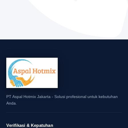
Jasa pengaspalan lokal memiliki akses lebih cepat ke
sumber daya.
Tenaga kerja lokal biasanya lebih berpengalaman de
jalan setempat.
Kualitas layanan lebih terjamin karena ada reputasi 
dipertahankan di komunitas.
Jadi, jika Anda mencari jasa pengaspalan yang dapat di
pengaspalan Cileungsi adalah pilihan yang tepat.
Segera Hubungi Kami untuk Penawaran
PT Aspal Hotmix Jakarta - Solusi profesional untuk kebutuhan
Jangan tunggu lebih lama lagi! Jika Anda sedang mencar
Anda.
pengaspalan Cileungsi, PT Aspal Hotmix Jakarta siap 
Dengan pengalaman dan keahlian kami, kami akan mem
Verifikasi & Kepatuhan
pengaspalan Anda berjalan lancar dan sukses. Hubungi