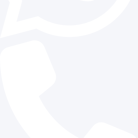
Diskusikan secara terbuka tentang anggaran dan wak
Periksa kualitas material yang akan digunakan.
Dengan memahami hal-hal ini, Anda akan dapat menghi
yang mungkin muncul selama proyek berlangsung.
Perbandingan Jasa Pengaspalan Cileu
Lainnya
Ketika Anda mencari jasa pengaspalan, Anda mungkin
banyak pilihan di luar Cileungsi. Namun, mengapa Anda
jasa pengaspalan Cileungsi? Salah satu alasan utama 
pemahaman lokal yang lebih baik. Jasa pengaspalan Ci
memahami tantangan dan kebutuhan spesifik daerah ini
mereka dapat memberikan solusi yang lebih efektif.
Berikut adalah beberapa perbandingan yang dapat Anda