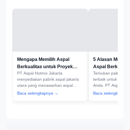
Mengapa Memilih Aspal
5 Alasan Memilih
Berkualitas untuk Proyek
Aspal Berkualita
PT Aspal Hotmix Jakarta
Temukan pabrik aspa
Infrastruktur
Utara
menyediakan pabrik aspal jakarta
terbaik untuk proy
utara yang menawarkan aspal
Anda. PT Aspal Hot
berkualitas tinggi. Pilihan cerdas
memberikan solusi 
Baca selengkapnya →
Baca selengkapny
untuk proyek infrastruktur Anda.
berkualitas tinggi. 
Hubungi kami sekarang!
untuk mendapatkan
terbaik sekarang!