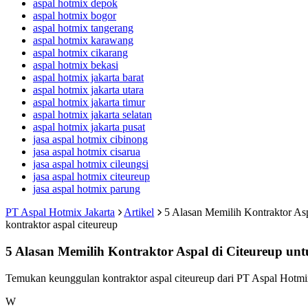
aspal hotmix depok
aspal hotmix bogor
aspal hotmix tangerang
aspal hotmix karawang
aspal hotmix cikarang
aspal hotmix bekasi
aspal hotmix jakarta barat
aspal hotmix jakarta utara
aspal hotmix jakarta timur
aspal hotmix jakarta selatan
aspal hotmix jakarta pusat
jasa aspal hotmix cibinong
jasa aspal hotmix cisarua
jasa aspal hotmix cileungsi
jasa aspal hotmix citeureup
jasa aspal hotmix parung
PT Aspal Hotmix Jakarta
Artikel
5 Alasan Memilih Kontraktor Asp
kontraktor aspal citeureup
5 Alasan Memilih Kontraktor Aspal di Citeureup unt
Temukan keunggulan kontraktor aspal citeureup dari PT Aspal Hotmi
W