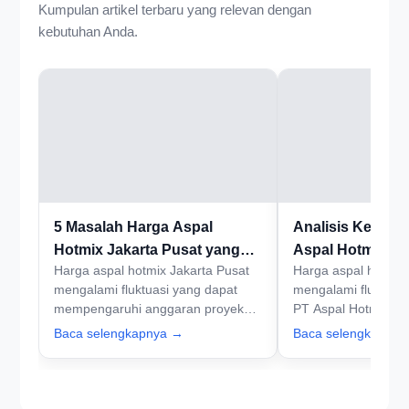
Kumpulan artikel terbaru yang relevan dengan
kebutuhan Anda.
5 Masalah Harga Aspal
Analisis Kenaik
Hotmix Jakarta Pusat yang
Aspal Hotmix di 
Harga aspal hotmix Jakarta Pusat
Harga aspal hotmix 
Perlu Diketahui
mengalami fluktuasi yang dapat
mengalami fluktuasi
mempengaruhi anggaran proyek
PT Aspal Hotmix Jak
Anda. PT Aspal Hotmix Jakarta siap
membantu Anda me
Baca selengkapnya →
Baca selengkapny
membantu Anda mendapatkan
masalah anggaran 
harga terbaik. Hubungi kami
Hubungi kami sekar
sekarang!
solusi terbaik.