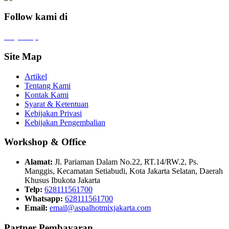
Follow kami di
x
f
ig
tt
in
yt
Site Map
Artikel
Tentang Kami
Kontak Kami
Syarat & Ketentuan
Kebijakan Privasi
Kebijakan Pengembalian
Workshop & Office
Alamat:
Jl. Pariaman Dalam No.22, RT.14/RW.2, Ps.
Manggis, Kecamatan Setiabudi, Kota Jakarta Selatan, Daerah
Khusus Ibukota Jakarta
Telp:
628111561700
Whatsapp:
628111561700
Email:
email@aspalhotmixjakarta.com
Partner Pembayaran