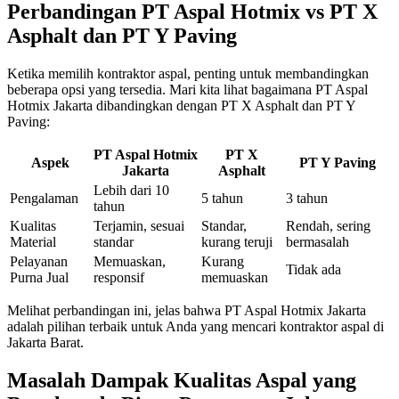
Perbandingan PT Aspal Hotmix vs PT X
Asphalt dan PT Y Paving
Ketika memilih kontraktor aspal, penting untuk membandingkan
beberapa opsi yang tersedia. Mari kita lihat bagaimana PT Aspal
Hotmix Jakarta dibandingkan dengan PT X Asphalt dan PT Y
Paving:
PT Aspal Hotmix
PT X
Aspek
PT Y Paving
Jakarta
Asphalt
Lebih dari 10
Pengalaman
5 tahun
3 tahun
tahun
Kualitas
Terjamin, sesuai
Standar,
Rendah, sering
Material
standar
kurang teruji
bermasalah
Pelayanan
Memuaskan,
Kurang
Tidak ada
Purna Jual
responsif
memuaskan
Melihat perbandingan ini, jelas bahwa PT Aspal Hotmix Jakarta
adalah pilihan terbaik untuk Anda yang mencari kontraktor aspal di
Jakarta Barat.
Masalah Dampak Kualitas Aspal yang