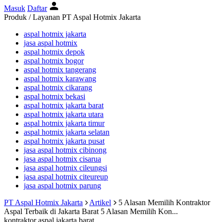
Masuk
Daftar
Produk / Layanan PT Aspal Hotmix Jakarta
aspal hotmix jakarta
jasa aspal hotmix
aspal hotmix depok
aspal hotmix bogor
aspal hotmix tangerang
aspal hotmix karawang
aspal hotmix cikarang
aspal hotmix bekasi
aspal hotmix jakarta barat
aspal hotmix jakarta utara
aspal hotmix jakarta timur
aspal hotmix jakarta selatan
aspal hotmix jakarta pusat
jasa aspal hotmix cibinong
jasa aspal hotmix cisarua
jasa aspal hotmix cileungsi
jasa aspal hotmix citeureup
jasa aspal hotmix parung
PT Aspal Hotmix Jakarta
Artikel
5 Alasan Memilih Kontraktor
Aspal Terbaik di Jakarta Barat
5 Alasan Memilih Kon...
kontraktor aspal jakarta barat