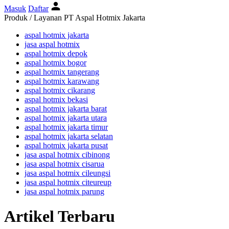
Masuk
Daftar
Produk / Layanan PT Aspal Hotmix Jakarta
aspal hotmix jakarta
jasa aspal hotmix
aspal hotmix depok
aspal hotmix bogor
aspal hotmix tangerang
aspal hotmix karawang
aspal hotmix cikarang
aspal hotmix bekasi
aspal hotmix jakarta barat
aspal hotmix jakarta utara
aspal hotmix jakarta timur
aspal hotmix jakarta selatan
aspal hotmix jakarta pusat
jasa aspal hotmix cibinong
jasa aspal hotmix cisarua
jasa aspal hotmix cileungsi
jasa aspal hotmix citeureup
jasa aspal hotmix parung
Artikel Terbaru