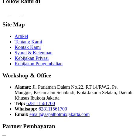
Follow kami di
x
f
ig
tt
in
yt
Site Map
Artikel
Tentang Kami
Kontak Kami
Syarat & Ketentuan
Kebijakan Privasi
Kebijakan Pengembalian
Workshop & Office
Alamat:
Jl. Pariaman Dalam No.22, RT.14/RW.2, Ps.
Manggis, Kecamatan Setiabudi, Kota Jakarta Selatan, Daerah
Khusus Ibukota Jakarta
Telp:
628111561700
Whatsapp:
628111561700
Email:
email@aspalhotmixjakarta.com
Partner Pembayaran