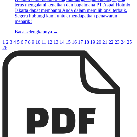
terus mengalami kenaikan dan bagaimana PT Aspal Hotmix
Jakarta dapat membantu Anda dalam memilih opsi terbaik.
Segera hubungi kami untuk mendapatkan penawaran
menarik!
Baca selengkapnya →
1
2
3
4
5
6
7
8
9
10
11
12
13
14
15
16
17
18
19
20
21
22
23
24
25
26