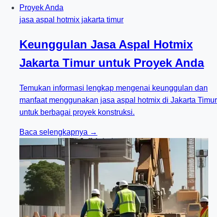
jasa aspal hotmix jakarta timur
Keunggulan Jasa Aspal Hotmix
Jakarta Timur untuk Proyek Anda
Temukan informasi lengkap mengenai keunggulan dan
manfaat menggunakan jasa aspal hotmix di Jakarta Timur
untuk berbagai proyek konstruksi.
Baca selengkapnya →