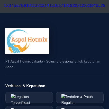
1
2
3
4
5
6
7
8
9
10
11
12
13
14
15
16
17
18
19
20
21
22
23
24
25
26
PT Aspal Hotmix Jakarta - Solusi profesional untuk kebutuhan
Anda.
Verifikasi & Kepatuhan