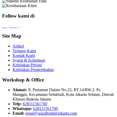
Follow kami di
x
f
ig
tt
in
yt
Site Map
Artikel
Tentang Kami
Kontak Kami
Syarat & Ketentuan
Kebijakan Privasi
Kebijakan Pengembalian
Workshop & Office
Alamat:
Jl. Pariaman Dalam No.22, RT.14/RW.2, Ps.
Manggis, Kecamatan Setiabudi, Kota Jakarta Selatan, Daerah
Khusus Ibukota Jakarta
Telp:
628111561700
Whatsapp:
628111561700
Email:
email@aspalhotmixjakarta.com