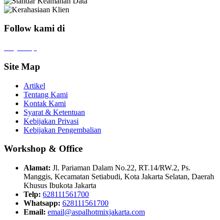
Follow kami di
x
f
ig
tt
in
yt
Site Map
Artikel
Tentang Kami
Kontak Kami
Syarat & Ketentuan
Kebijakan Privasi
Kebijakan Pengembalian
Workshop & Office
Alamat:
Jl. Pariaman Dalam No.22, RT.14/RW.2, Ps.
Manggis, Kecamatan Setiabudi, Kota Jakarta Selatan, Daerah
Khusus Ibukota Jakarta
Telp:
628111561700
Whatsapp:
628111561700
Email:
email@aspalhotmixjakarta.com