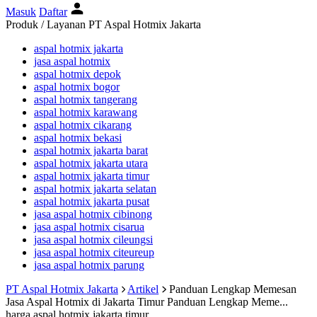
Masuk
Daftar
Produk / Layanan PT Aspal Hotmix Jakarta
aspal hotmix jakarta
jasa aspal hotmix
aspal hotmix depok
aspal hotmix bogor
aspal hotmix tangerang
aspal hotmix karawang
aspal hotmix cikarang
aspal hotmix bekasi
aspal hotmix jakarta barat
aspal hotmix jakarta utara
aspal hotmix jakarta timur
aspal hotmix jakarta selatan
aspal hotmix jakarta pusat
jasa aspal hotmix cibinong
jasa aspal hotmix cisarua
jasa aspal hotmix cileungsi
jasa aspal hotmix citeureup
jasa aspal hotmix parung
PT Aspal Hotmix Jakarta
Artikel
Panduan Lengkap Memesan
Jasa Aspal Hotmix di Jakarta Timur
Panduan Lengkap Meme...
harga aspal hotmix jakarta timur