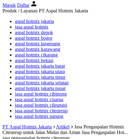
Masuk
Daftar
Produk / Layanan PT Aspal Hotmix Jakarta
aspal hotmix jakarta
jasa aspal hotmix
aspal hotmix depok
aspal hotmix bogor
aspal hotmix tangerang
aspal hotmix karawang
aspal hotmix cikarang
aspal hotmix bekasi
aspal hotmix jakarta barat
aspal hotmix jakarta utara
aspal hotmix jakarta timur
aspal hotmix jakarta selatan
aspal hotmix jakarta pusat
jasa aspal hotmix cibinong
jasa aspal hotmix cisarua
jasa aspal hotmix cileungsi
jasa aspal hotmix citeureup
jasa aspal hotmix parung
PT Aspal Hotmix Jakarta
Artikel
Jasa Pengaspalan Hotmix
Citeureup untuk Jalan Mulus dan Aman
Jasa Pengaspalan Hot...
jasa pengaspalan hotmix citeureup